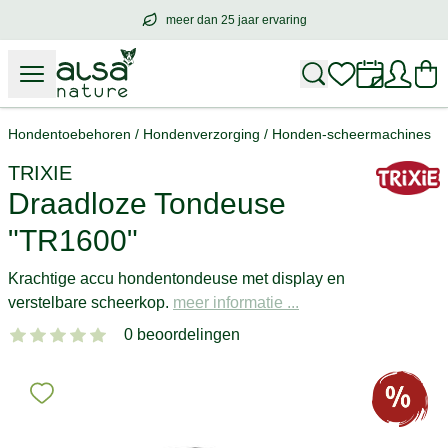
meer dan 25 jaar ervaring
meer dan
25 jaar ervaring
– met hart voo
Hondentoebehoren
/
Hondenverzorging
/
Honden-scheermachines
TRIXIE
Draadloze Tondeuse
"TR1600"
Krachtige accu hondentondeuse met display en
verstelbare scheerkop.
meer informatie ...
0 beoordelingen