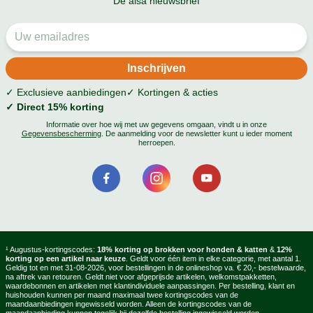
De alsa nieuwsbrief
✓ Exclusieve aanbiedingen
✓ Kortingen & acties
✓ Direct 15% korting
Informatie over hoe wij met uw gegevens omgaan, vindt u in onze
Gegevensbescherming
. De aanmelding voor de newsletter kunt u ieder moment
herroepen.
¹ Augustus-kortingscodes:
18% korting op brokken voor honden & katten
&
12%
korting op een artikel naar keuze
. Geldt voor één item in elke categorie, met aantal 1.
Geldig tot en met 31-08-2026, voor bestellingen in de onlineshop va. € 20,- bestelwaarde,
na aftrek van retouren. Geldt niet voor afgeprijsde artikelen, welkomstpakketten,
waardebonnen en artikelen met klantindividuele aanpassingen. Per bestelling, klant en
huishouden kunnen per maand maximaal twee kortingscodes van de
maandaanbiedingen ingewisseld worden. Alleen de kortingscodes van de
maandaanbieding kunnen tegelijk bij dezelfde bestelling ingewisseld worden.