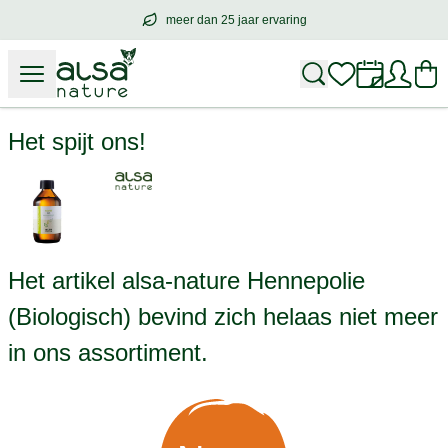
meer dan 25 jaar ervaring
meer dan
25 jaar ervaring
– met hart voo
alsa-nature Hennepolie (Biologisch)
Het spijt ons!
Het artikel alsa-nature Hennepolie
(Biologisch) bevind zich helaas niet meer
in ons assortiment.