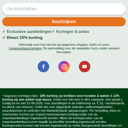
✓ Exclusieve aanbiedingen
✓ Kortingen & acties
✓ Direct 15% korting
Informatie over hoe wij met uw gegevens omgaan, vindt u in onze
Gegevensbescherming
. De aanmelding voor de newsletter kunt u ieder moment
herroepen.
¹ Augustus-kortingscodes:
18% korting op brokken voor honden & katten
&
12%
korting op een artikel naar keuze
. Geldt voor één item in elke categorie, met aantal 1.
Geldig tot en met 31-08-2026, voor bestellingen in de onlineshop va. € 20,- bestelwaarde,
na aftrek van retouren. Geldt niet voor afgeprijsde artikelen, welkomstpakketten,
waardebonnen en artikelen met klantindividuele aanpassingen. Per bestelling, klant en
huishouden kunnen per maand maximaal twee kortingscodes van de
maandaanbiedingen ingewisseld worden. Alleen de kortingscodes van de
maandaanbieding kunnen tegelijk bij dezelfde bestelling ingewisseld worden.
Kortingscodes kunnen niet worden ingewisseld op reeds doorgevoerde bestellingen en