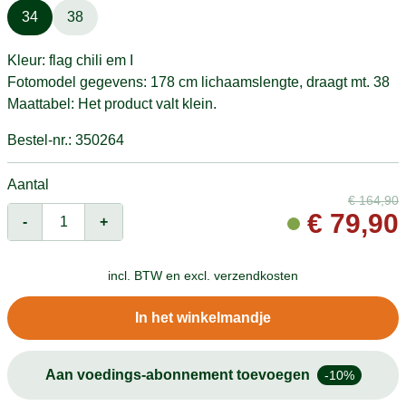
34
38
Kleur: flag chili em I
Fotomodel gegevens: 178 cm lichaamslengte, draagt mt. 38
Maattabel: Het product valt klein.
Bestel-nr.: 350264
Aantal
€
164,90
€
79,90
-
+
incl. BTW en
excl. verzendkosten
In het winkelmandje
Aan voedings-abonnement toevoegen
-10%