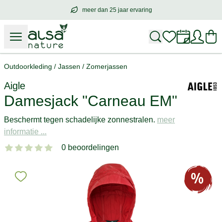
meer dan 25 jaar ervaring
meer dan
25 jaar ervaring
– met hart voo
Outdoorkleding
/
Jassen
/
Zomerjassen
Aigle
Damesjack "Carneau EM"
Beschermt tegen schadelijke zonnestralen.
meer
informatie ...
0 beoordelingen