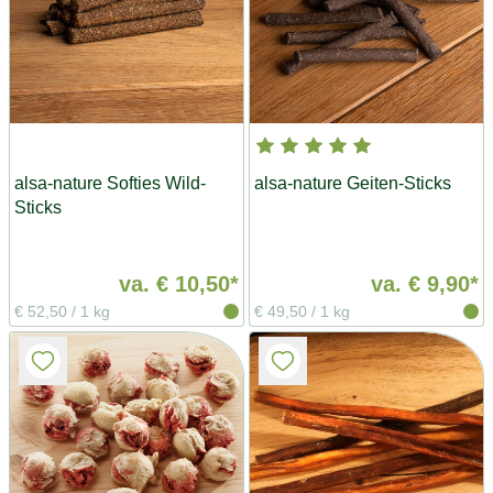
alsa-nature Softies Wild-
alsa-nature Geiten-Sticks
Sticks
va.
€ 10,50*
va.
€ 9,90*
€ 52,50
/
1 kg
€ 49,50
/
1 kg