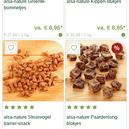
alsa-nature Groente-
alsa-nature Kippen-stukjes
bommetjes
va.
€ 6,95*
va.
€ 8,95*
€ 27,80
/
1 kg
€ 35,80
/
1 kg
alsa-nature Struisvogel
alsa-nature Paardenlong-
trainer-snack
blokjes