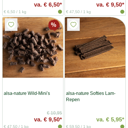
va.
€ 6,50*
va.
€ 9,50*
€ 6,50
/
1 kg
€ 47,50
/
1 kg
alsa-nature Wild-Mini's
alsa-nature Softies Lam-
Repen
€ 10,95
va.
€ 9,50*
va.
€ 5,95*
€ 47,50
/
1 kg
€ 59,50
/
1 kg