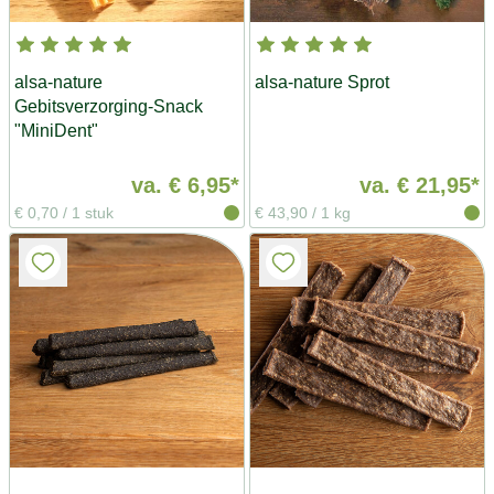
alsa-nature
alsa-nature Sprot
Gebitsverzorging-Snack
"MiniDent"
va.
€ 6,95*
va.
€ 21,95*
€ 0,70
/
1 stuk
€ 43,90
/
1 kg