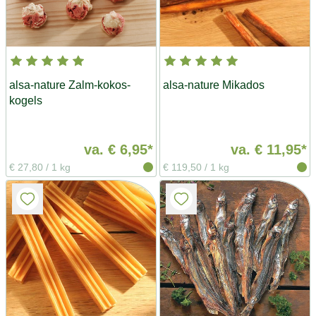
alsa-nature Zalm-kokos-
alsa-nature Mikados
kogels
va.
€ 6,95*
va.
€ 11,95*
€ 27,80
/
1 kg
€ 119,50
/
1 kg