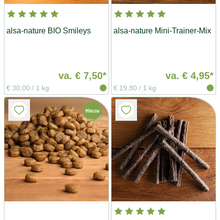
alsa-nature BIO Smileys
alsa-nature Mini-Trainer-Mix
va.
€ 7,50*
va.
€ 4,95*
€ 30,00
/
1 kg
€ 19,80
/
1 kg