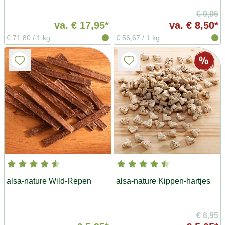
€ 9,95
va.
€ 17,95*
va.
€ 8,50*
€ 71,80
/
1 kg
€ 56,67
/
1 kg
alsa-nature Wild-Repen
alsa-nature Kippen-hartjes
€ 6,95