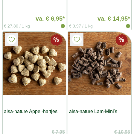
va.
€ 6,95*
va.
€ 14,95*
€ 27,80
/
1 kg
€ 9,97
/
1 kg
alsa-nature Appel-hartjes
alsa-nature Lam-Mini's
€ 7,95
€ 10,95