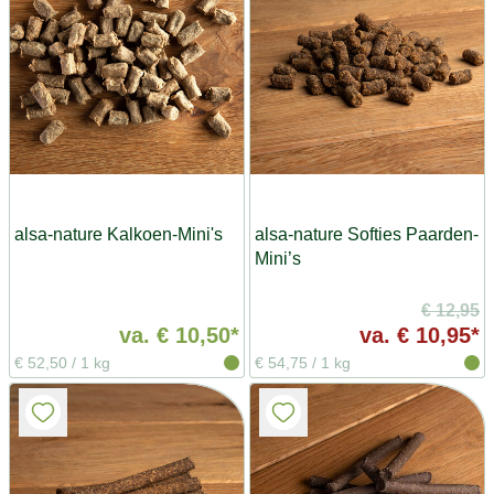
alsa-nature Kalkoen-Mini's
alsa-nature Softies Paarden-
Mini’s
€ 12,95
va.
€ 10,50*
va.
€ 10,95*
€ 52,50
/
1 kg
€ 54,75
/
1 kg