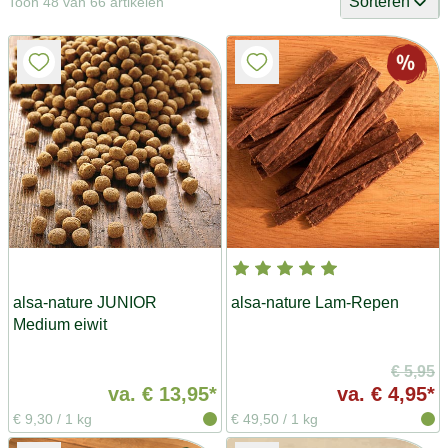
Sorteren
Toon 48 van 66 artikelen
alsa-nature JUNIOR
alsa-nature Lam-Repen
Medium eiwit
€ 5,95
va.
€ 13,95*
va.
€ 4,95*
€ 9,30
/
1 kg
€ 49,50
/
1 kg