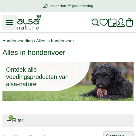
meer dan 25 jaar ervaring
meer dan
25 jaar ervaring
– met hart voo
Hondenvoeding
/
Alles in hondenvoer
Alles in hondenvoer
Ontdek alle
voedingsproducten van
alsa-nature
1
Filter