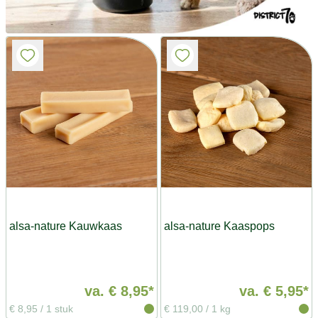
alsa-nature Kauwkaas
alsa-nature Kaaspops
va.
€ 8,95*
va.
€ 5,95*
€ 8,95
/
1 stuk
€ 119,00
/
1 kg