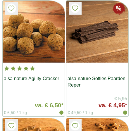
alsa-nature Agility-Cracker
alsa-nature Softies Paarden-
Repen
€ 5,95
va.
€ 6,50*
va.
€ 4,95*
€ 6,50
/
1 kg
€ 49,50
/
1 kg