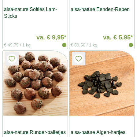
alsa-nature Softies Lam-
alsa-nature Eenden-Repen
Sticks
va.
€ 9,95*
va.
€ 5,95*
€ 49,75
/
1 kg
€ 59,50
/
1 kg
alsa-nature Runder-balletjes
alsa-nature Algen-hartjes