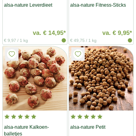
alsa-nature Leverdieet
alsa-nature Fitness-Sticks
va.
€ 14,95*
va.
€ 9,95*
€ 9,97
/
1 kg
€ 49,75
/
1 kg
alsa-nature Kalkoen-
alsa-nature Petit
balletjes