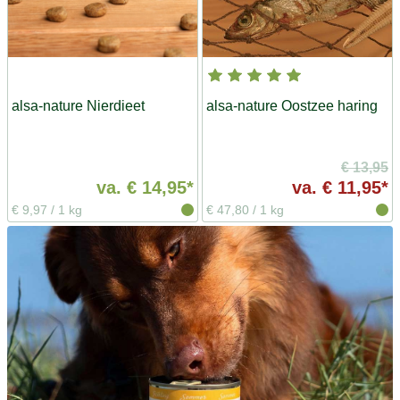
alsa-nature Nierdieet
alsa-nature Oostzee haring
€ 13,95
va.
€ 14,95*
va.
€ 11,95*
€ 9,97
/
1 kg
€ 47,80
/
1 kg