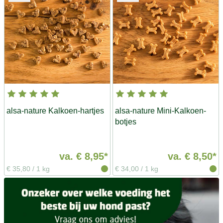
alsa-nature Kalkoen-hartjes
alsa-nature Mini-Kalkoen-
botjes
va.
€ 8,95*
va.
€ 8,50*
€ 35,80
/
1 kg
€ 34,00
/
1 kg