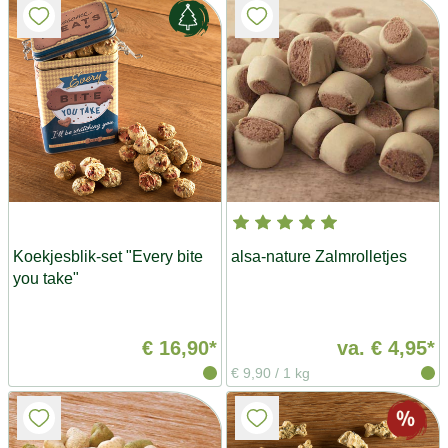
Koekjesblik-set "Every bite
alsa-nature Zalmrolletjes
you take"
€ 16,90*
va.
€ 4,95*
€ 9,90
/
1 kg