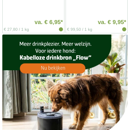
va.
€ 6,95*
va.
€ 9,95*
€ 27,80
/
1 kg
€ 99,50
/
1 kg