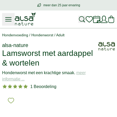
meer dan 25 jaar ervaring
meer dan
25 jaar ervaring
– met hart voo
Hondenvoeding
/
Hondenworst
/
Adult
alsa-nature
Lamsworst met aardappel
& wortelen
Hondenworst met een krachtige smaak.
meer
informatie ...
1 Beoordeling