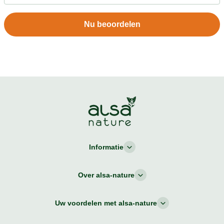
reuzehandig om mee te nemen ipv zware blikken in de
rugzak. Hond at het met smaak, maar dat is doorgaans
Nu beoordelen
geen probleem ; Ook makkelijk om eens een Kong mee
te vullen!!! Kneep gewoon het worstje leeg in de
opening...
Informatie
Over alsa-nature
Uw voordelen met alsa-nature