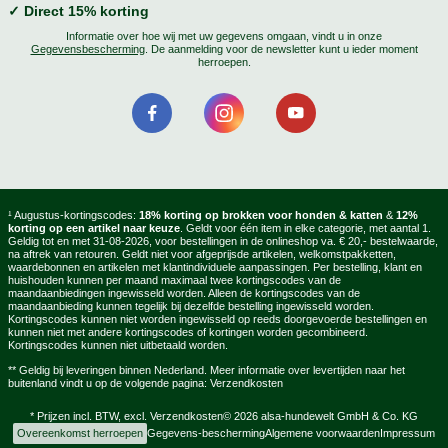
✓ Direct 15% korting
Informatie over hoe wij met uw gegevens omgaan, vindt u in onze
Gegevensbescherming
. De aanmelding voor de newsletter kunt u ieder moment
herroepen.
¹ Augustus-kortingscodes:
18% korting op brokken voor honden & katten
&
12%
korting op een artikel naar keuze
. Geldt voor één item in elke categorie, met aantal 1.
Geldig tot en met 31-08-2026, voor bestellingen in de onlineshop va. € 20,- bestelwaarde,
na aftrek van retouren. Geldt niet voor afgeprijsde artikelen, welkomstpakketten,
waardebonnen en artikelen met klantindividuele aanpassingen. Per bestelling, klant en
huishouden kunnen per maand maximaal twee kortingscodes van de
maandaanbiedingen ingewisseld worden. Alleen de kortingscodes van de
maandaanbieding kunnen tegelijk bij dezelfde bestelling ingewisseld worden.
Kortingscodes kunnen niet worden ingewisseld op reeds doorgevoerde bestellingen en
kunnen niet met andere kortingscodes of kortingen worden gecombineerd.
Kortingscodes kunnen niet uitbetaald worden.
** Geldig bij leveringen binnen Nederland. Meer informatie over levertijden naar het
buitenland vindt u op de volgende pagina:
Verzendkosten
* Prijzen incl. BTW, excl.
Verzendkosten
© 2026 alsa-hundewelt GmbH & Co. KG
Overeenkomst herroepen
Gegevens-bescherming
Algemene voorwaarden
Impressum