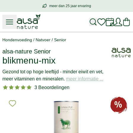
meer dan 25 jaar ervaring
meer dan
25 jaar ervaring
– met hart voo
Hondenvoeding
/
Natvoer
/
Senior
alsa-nature
Senior
blikmenu-mix
Gezond tot op hoge leeftijd - minder eiwit en vet,
meer vitaminen en mineralen.
meer informatie ...
3 Beoordelingen