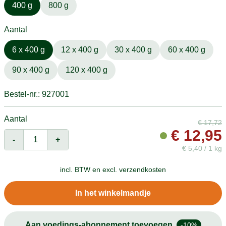
400 g
800 g
Aantal
6 x 400 g
12 x 400 g
30 x 400 g
60 x 400 g
90 x 400 g
120 x 400 g
Bestel-nr.: 927001
Aantal
€
17,72
€
12,95
-
+
€
5,40 / 1 kg
incl. BTW en
excl. verzendkosten
In het winkelmandje
Aan voedings-abonnement toevoegen
-10%