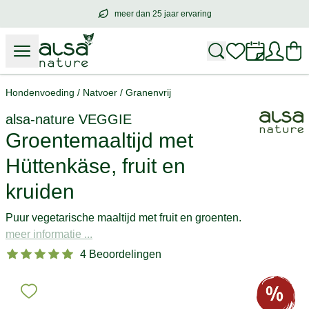
meer dan 25 jaar ervaring
meer dan
25 jaar ervaring
– met hart voo
Hondenvoeding
/
Natvoer
/
Granenvrij
alsa-nature
VEGGIE
Groentemaaltijd met
Hüttenkäse, fruit en
kruiden
Puur vegetarische maaltijd met fruit en groenten.
meer informatie ...
4 Beoordelingen