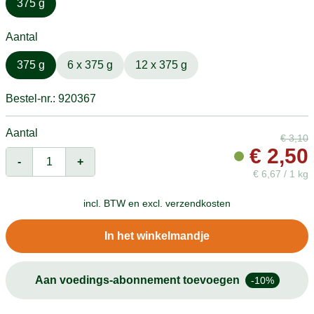
375 g
Aantal
375 g
6 x 375 g
12 x 375 g
Bestel-nr.: 920367
Aantal
€
3,10
€
2,50
-
+
€
6,67 / 1 kg
incl. BTW en
excl. verzendkosten
In het winkelmandje
Aan voedings-abonnement toevoegen
-10%