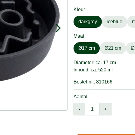
Kleur
darkgrey
iceblue
m
Maat
Ø17 cm
Ø21 cm
Ø
Diameter: ca. 17 cm
Inhoud: ca. 520 ml
Bestel-nr.: 810166
Aantal
-
+