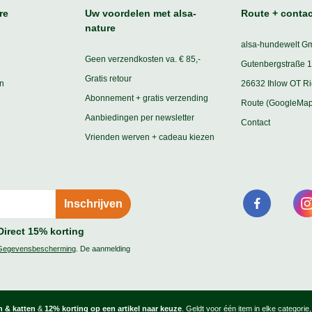
re
Uw voordelen met alsa-
Route + contac
nature
alsa-hundewelt G
Geen verzendkosten va. € 85,-
Gutenbergstraße 1
Gratis retour
n
26632 Ihlow OT R
Abonnement + gratis verzending
Route (GoogleMap
Aanbiedingen per newsletter
Contact
Vrienden werven + cadeau kiezen
Direct 15% korting
Gegevensbescherming
. De aanmelding
 & katten
&
12% korting op een artikel naar keuze
. Geldt voor één item in elke categorie