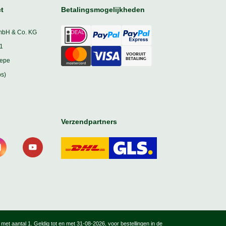
t
Betalingsmogelijkheden
mbH & Co. KG
1
iepe
s)
Verzendpartners
, met aantal 1. Geldig tot en met 31-08-2026, voor bestellingen in de