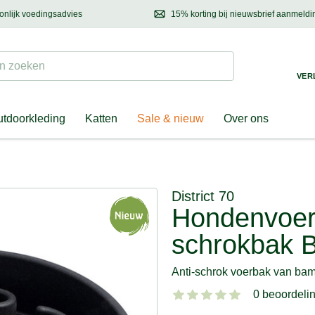
onlijk voedingsadvies
15% korting bij nieuwsbrief aanmeldi
ond & eigenaar
Mail
ons met uw vragen, onze voedingsdeskundige adviseert u graag!
Ontdek nieuwtjes, h
Suchen
 zoeken
VER
tdoorkleding
Katten
Sale & nieuw
Over ons
District 70
Hondenvoerb
schrokbak 
Anti-schrok voerbak van ba
0 beoordeli