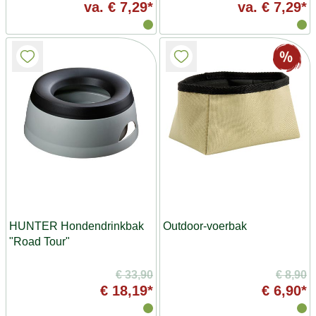
va.
€ 7,29*
va.
€ 7,29*
HUNTER Hondendrinkbak
Outdoor-voerbak
"Road Tour"
€ 33,90
€ 8,90
€ 18,19*
€ 6,90*