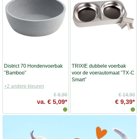
District 70 Hondenvoerbak
TRIXIE dubbele voerbak
"Bamboo"
voor de voerautomaat "TX-C
Smart"
+2 andere kleuren
€ 8,90
€ 14,90
va.
€ 5,09*
€ 9,39*