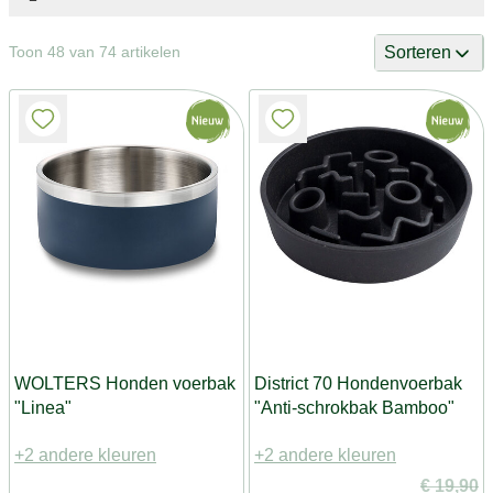
Sorteren
Toon 48 van 74 artikelen
WOLTERS Honden voerbak
District 70 Hondenvoerbak
"Linea"
"Anti-schrokbak Bamboo"
+2 andere kleuren
+2 andere kleuren
€ 19,90