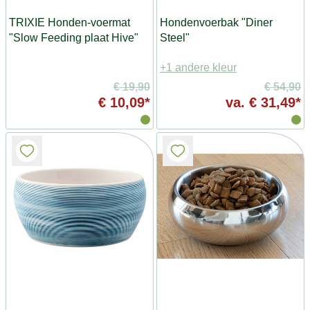
TRIXIE Honden-voermat
Hondenvoerbak "Diner
"Slow Feeding plaat Hive"
Steel"
+1 andere kleur
€ 19,90
€ 54,90
€ 10,09*
va.
€ 31,49*