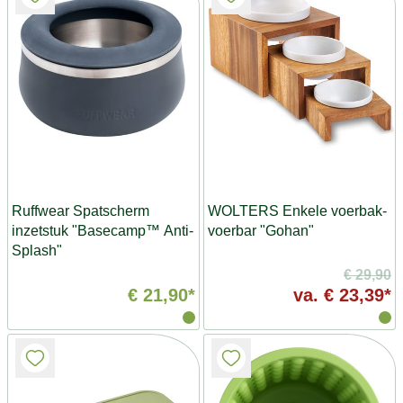
Ruffwear Spatscherm
WOLTERS Enkele voerbak-
inzetstuk "Basecamp™ Anti-
voerbar "Gohan"
Splash"
€ 29,90
€ 21,90*
va.
€ 23,39*