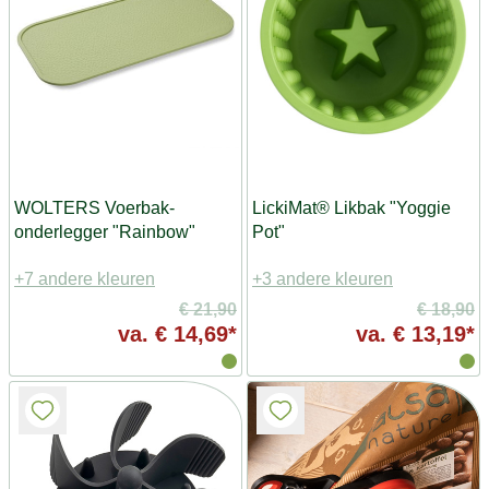
WOLTERS Voerbak-
LickiMat® Likbak "Yoggie
onderlegger "Rainbow"
Pot"
+7 andere kleuren
+3 andere kleuren
€ 21,90
€ 18,90
va.
€ 14,69*
va.
€ 13,19*