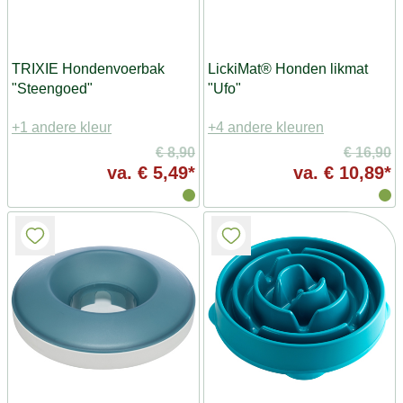
TRIXIE Hondenvoerbak
LickiMat® Honden likmat
"Steengoed"
"Ufo"
+1 andere kleur
+4 andere kleuren
€ 8,90
€ 16,90
va.
€ 5,49*
va.
€ 10,89*