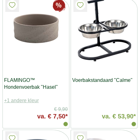
FLAMINGO™
Voerbakstandaard "Calme"
Hondenvoerbak "Hasel"
+1 andere kleur
€ 9,90
va.
€ 7,50*
va.
€ 53,90*