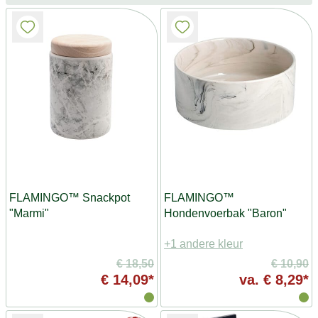
FLAMINGO™ Snackpot
FLAMINGO™
"Marmi"
Hondenvoerbak "Baron"
+1 andere kleur
€ 18,50
€ 10,90
€ 14,09*
va.
€ 8,29*