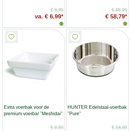
€ 9,90
€ 68,90
va.
€ 6,99*
€ 58,79*
Extra voerbak voor de
HUNTER Edelstaal-voerbak
premium voerbar "Meshidai"
"Pure"
€ 8,90
€ 14,90