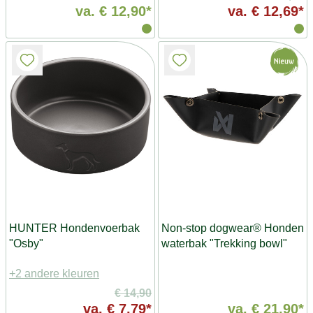
va.
€ 12,90*
va.
€ 12,69*
HUNTER Hondenvoerbak
Non-stop dogwear® Honden
"Osby"
waterbak "Trekking bowl"
+2 andere kleuren
€ 14,90
va.
€ 7,79*
va.
€ 21,90*