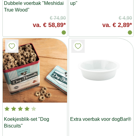
Dubbele voerbak "Meshidai
up"
True Wood"
€ 74,90
€ 4,90
va.
€ 58,89*
va.
€ 2,89*
Koekjesblik-set "Dog
Extra voerbak voor dogBar®
Biscuits"