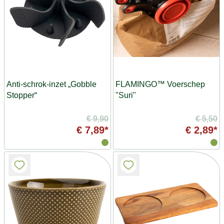
Anti-schrok-inzet „Gobble
FLAMINGO™ Voerschep
Stopper“
"Suri"
€ 9,90
€ 5,50
€ 7,89*
€ 2,89*