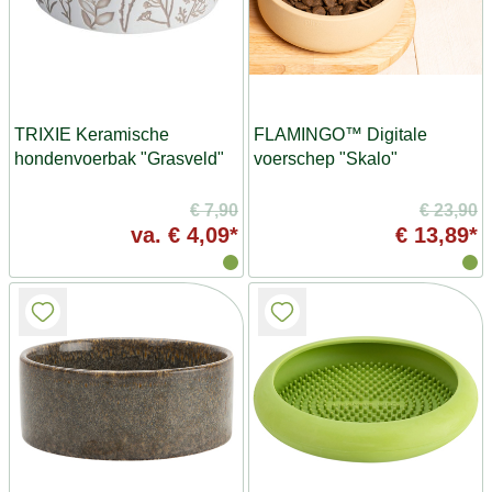
TRIXIE Keramische
FLAMINGO™ Digitale
hondenvoerbak "Grasveld"
voerschep "Skalo"
€ 7,90
€ 23,90
va.
€ 4,09*
€ 13,89*