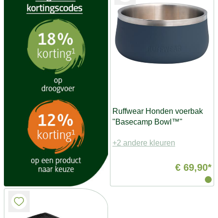
Ruffwear Honden voerbak
"Basecamp Bowl™"
+2 andere kleuren
€ 69,90*