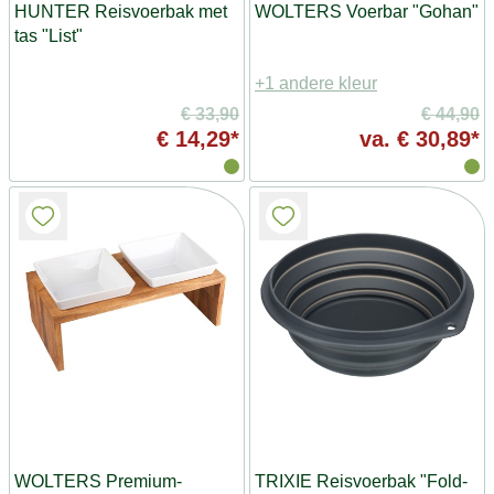
HUNTER Reisvoerbak met
WOLTERS Voerbar "Gohan"
tas "List"
+1 andere kleur
€ 33,90
€ 44,90
€ 14,29*
va.
€ 30,89*
WOLTERS Premium-
TRIXIE Reisvoerbak "Fold-