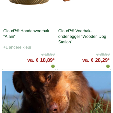
Cloud7® Hondenvoerbak
Cloud7® Voerbak-
"Alain"
onderlegger "Wooden Dog
Station"
+1 andere kleur
€ 19,90
€ 39,90
va.
€ 18,89*
va.
€ 28,29*