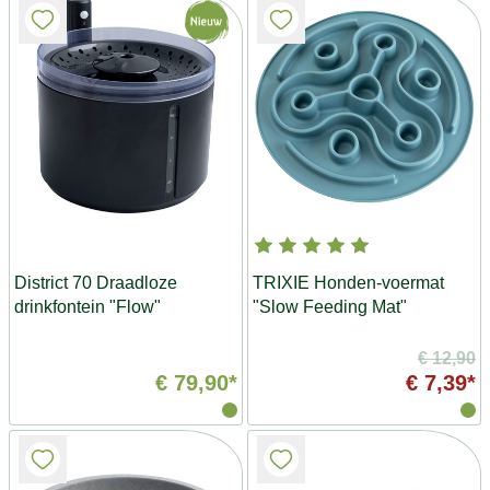
District 70 Draadloze
TRIXIE Honden-voermat
drinkfontein "Flow"
"Slow Feeding Mat"
€ 12,90
€ 79,90*
€ 7,39*