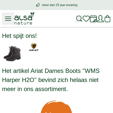
meer dan 25 jaar ervaring
meer dan
25 jaar ervaring
– met hart voo
Ariat Dames Boots "WMS Harper H2O"
Het spijt ons!
Het artikel Ariat Dames Boots "WMS
Harper H2O" bevind zich helaas niet
meer in ons assortiment.