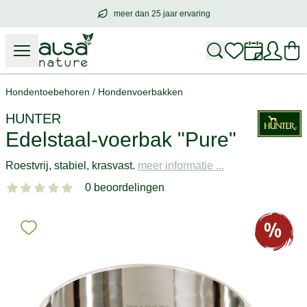
meer dan 25 jaar ervaring
meer dan
25 jaar ervaring
– met hart voo
Hondentoebehoren
/
Hondenvoerbakken
HUNTER
Edelstaal-voerbak "Pure"
Roestvrij, stabiel, krasvast.
meer informatie ...
0 beoordelingen