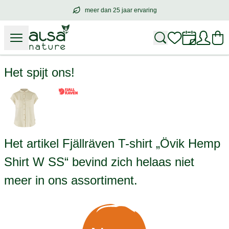
meer dan 25 jaar ervaring
meer dan
25 jaar ervaring
– met hart voo
Fjällräven T-shirt „Övik Hemp Shirt W SS“
Het spijt ons!
Het artikel Fjällräven T-shirt „Övik Hemp
Shirt W SS“ bevind zich helaas niet
meer in ons assortiment.