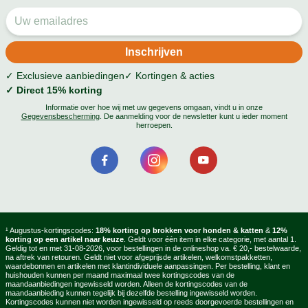
✓ Exclusieve aanbiedingen
✓ Kortingen & acties
✓ Direct 15% korting
Informatie over hoe wij met uw gegevens omgaan, vindt u in onze
Gegevensbescherming
. De aanmelding voor de newsletter kunt u ieder moment
herroepen.
¹ Augustus-kortingscodes:
18% korting op brokken voor honden & katten
&
12%
korting op een artikel naar keuze
. Geldt voor één item in elke categorie, met aantal 1.
Geldig tot en met 31-08-2026, voor bestellingen in de onlineshop va. € 20,- bestelwaarde,
na aftrek van retouren. Geldt niet voor afgeprijsde artikelen, welkomstpakketten,
waardebonnen en artikelen met klantindividuele aanpassingen. Per bestelling, klant en
huishouden kunnen per maand maximaal twee kortingscodes van de
maandaanbiedingen ingewisseld worden. Alleen de kortingscodes van de
maandaanbieding kunnen tegelijk bij dezelfde bestelling ingewisseld worden.
Kortingscodes kunnen niet worden ingewisseld op reeds doorgevoerde bestellingen en