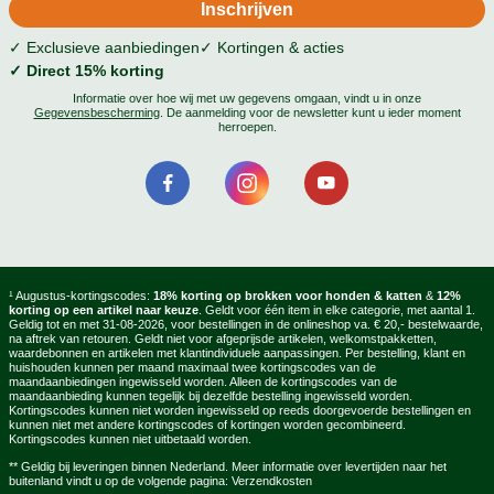
✓ Exclusieve aanbiedingen
✓ Kortingen & acties
✓ Direct 15% korting
Informatie over hoe wij met uw gegevens omgaan, vindt u in onze
Gegevensbescherming
. De aanmelding voor de newsletter kunt u ieder moment
herroepen.
¹ Augustus-kortingscodes:
18% korting op brokken voor honden & katten
&
12%
korting op een artikel naar keuze
. Geldt voor één item in elke categorie, met aantal 1.
Geldig tot en met 31-08-2026, voor bestellingen in de onlineshop va. € 20,- bestelwaarde,
na aftrek van retouren. Geldt niet voor afgeprijsde artikelen, welkomstpakketten,
waardebonnen en artikelen met klantindividuele aanpassingen. Per bestelling, klant en
huishouden kunnen per maand maximaal twee kortingscodes van de
maandaanbiedingen ingewisseld worden. Alleen de kortingscodes van de
maandaanbieding kunnen tegelijk bij dezelfde bestelling ingewisseld worden.
Kortingscodes kunnen niet worden ingewisseld op reeds doorgevoerde bestellingen en
kunnen niet met andere kortingscodes of kortingen worden gecombineerd.
Kortingscodes kunnen niet uitbetaald worden.
** Geldig bij leveringen binnen Nederland. Meer informatie over levertijden naar het
buitenland vindt u op de volgende pagina:
Verzendkosten