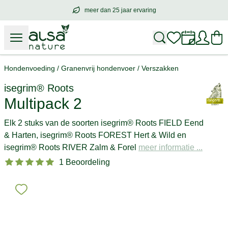
meer dan 25 jaar ervaring
meer dan
25 jaar ervaring
– met hart voo
Hondenvoeding
/
Granenvrij hondenvoer
/
Verszakken
isegrim® Roots
Multipack 2
Elk 2 stuks van de soorten isegrim® Roots FIELD Eend
& Harten, isegrim® Roots FOREST Hert & Wild en
isegrim® Roots RIVER Zalm & Forel
meer informatie ...
1 Beoordeling