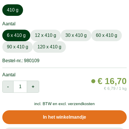
410 g
Aantal
6 x 410 g
12 x 410 g
30 x 410 g
60 x 410 g
90 x 410 g
120 x 410 g
Bestel-nr.: 980109
Aantal
€
16,70
-
+
€
6,79 / 1 kg
incl. BTW en
excl. verzendkosten
In het winkelmandje