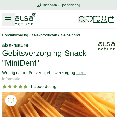
meer dan 25 jaar ervaring
meer dan
25 jaar ervaring
– met hart voo
Hondenvoeding
/
Kauwproducten
/
Kleine hond
alsa-nature
Gebitsverzorging-Snack
"MiniDent"
Weinig calorieën, veel gebitsverzorging
meer
informatie ...
1 Beoordeling