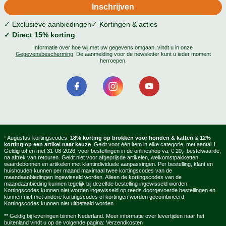
✓ Exclusieve aanbiedingen
✓ Kortingen & acties
✓ Direct 15% korting
Informatie over hoe wij met uw gegevens omgaan, vindt u in onze
Gegevensbescherming
. De aanmelding voor de newsletter kunt u ieder moment
herroepen.
¹ Augustus-kortingscodes:
18% korting op brokken voor honden & katten
&
12%
korting op een artikel naar keuze
. Geldt voor één item in elke categorie, met aantal 1.
Geldig tot en met 31-08-2026, voor bestellingen in de onlineshop va. € 20,- bestelwaarde,
na aftrek van retouren. Geldt niet voor afgeprijsde artikelen, welkomstpakketten,
waardebonnen en artikelen met klantindividuele aanpassingen. Per bestelling, klant en
huishouden kunnen per maand maximaal twee kortingscodes van de
maandaanbiedingen ingewisseld worden. Alleen de kortingscodes van de
maandaanbieding kunnen tegelijk bij dezelfde bestelling ingewisseld worden.
Kortingscodes kunnen niet worden ingewisseld op reeds doorgevoerde bestellingen en
kunnen niet met andere kortingscodes of kortingen worden gecombineerd.
Kortingscodes kunnen niet uitbetaald worden.
** Geldig bij leveringen binnen Nederland. Meer informatie over levertijden naar het
buitenland vindt u op de volgende pagina:
Verzendkosten