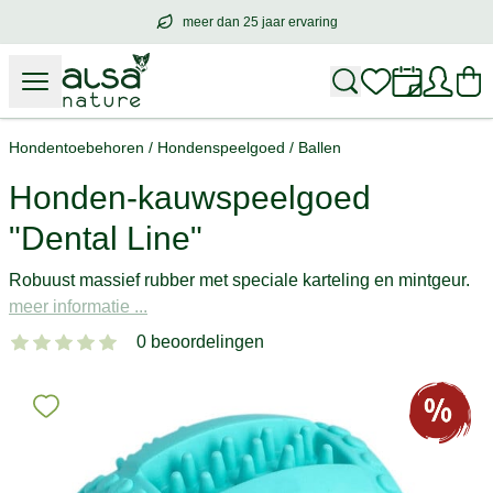
meer dan 25 jaar ervaring
meer dan
25 jaar ervaring
– met hart voo
Hondentoebehoren
/
Hondenspeelgoed
/
Ballen
Honden-kauwspeelgoed
"Dental Line"
Robuust massief rubber met speciale karteling en mintgeur.
meer informatie ...
0 beoordelingen