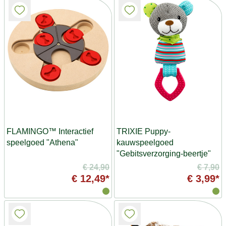
FLAMINGO™ Interactief
TRIXIE Puppy-
speelgoed "Athena"
kauwspeelgoed
"Gebitsverzorging-beertje"
€ 24,90
€ 7,90
€ 12,49*
€ 3,99*