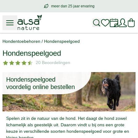
meer dan 25 jaar ervaring
meer dan
25 jaar ervaring
– met hart voo
Hondentoebehoren
/
Hondenspeelgoed
Hondenspeelgoed
20 Beoordelingen
Hondenspeelgoed
voordelig online bestellen
Spelen zit in de natuur van de hond. Het daagt de hond zowel
lichamelijk als geestelijk uit. Daarom vindt u bij ons een grote
keuze in verschillende soorten hondenspeelgoed voor grote en
kleine honden.