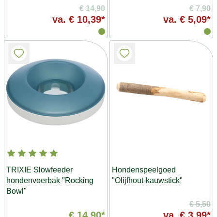
€ 14,90
€ 7,90
va.
€ 10,39*
va.
€ 5,09*
TRIXIE Slowfeeder
Hondenspeelgoed
hondenvoerbak "Rocking
"Olijfhout-kauwstick"
Bowl"
€ 5,50
€ 14,90*
va.
€ 3,99*