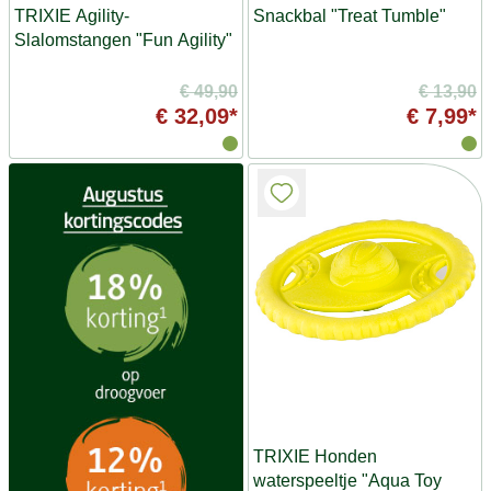
TRIXIE Agility-
Snackbal "Treat Tumble"
Slalomstangen "Fun Agility"
€ 49,90
€ 13,90
€ 32,09*
€ 7,99*
TRIXIE Honden
waterspeeltje "Aqua Toy