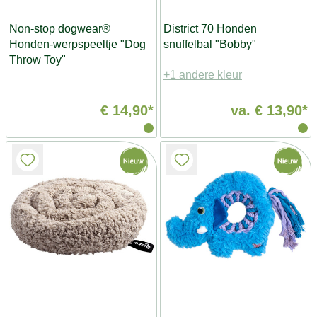
Non-stop dogwear®
District 70 Honden
Honden-werpspeeltje "Dog
snuffelbal "Bobby"
Throw Toy"
+1 andere kleur
€ 14,90*
va.
€ 13,90*