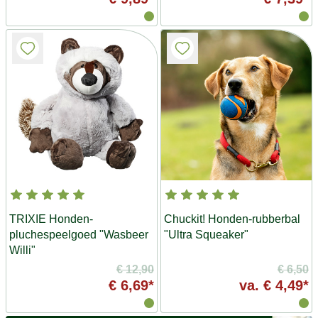
TRIXIE Honden-
Chuckit! Honden-rubberbal
pluchespeelgoed "Wasbeer
"Ultra Squeaker"
Willi"
€ 12,90
€ 6,50
€ 6,69*
va.
€ 4,49*