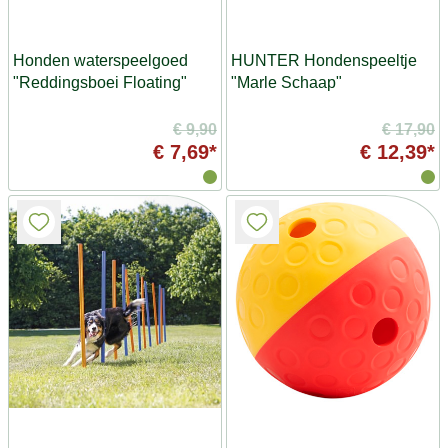
Honden waterspeelgoed
HUNTER Hondenspeeltje
"Reddingsboei Floating"
"Marle Schaap"
€ 9,90
€ 17,90
€ 7,69*
€ 12,39*