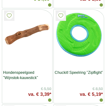
Hondenspeelgoed
Chuckit! Speelring "Zipflight"
"Wijnstok-kauwstick"
€ 5,50
€ 8,50
va.
€ 3,39*
va.
€ 5,19*