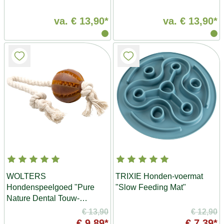
va.
€ 13,90*
va.
€ 13,90*
WOLTERS
TRIXIE Honden-voermat
Hondenspeelgoed "Pure
"Slow Feeding Mat"
Nature Dental Touw-
speelgoed bal"
€ 13,90
€ 12,90
€ 9,89*
€ 7,39*