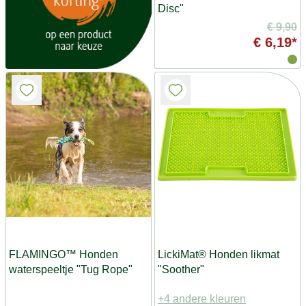
Disc"
€ 9,90
€ 6,19*
FLAMINGO™ Honden
LickiMat® Honden likmat
waterspeeltje "Tug Rope"
"Soother"
+4 andere kleuren