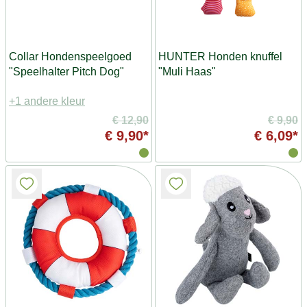
Collar Hondenspeelgoed
HUNTER Honden knuffel
"Speelhalter Pitch Dog"
"Muli Haas"
+1 andere kleur
€ 12,90
€ 9,90
€ 9,90*
€ 6,09*