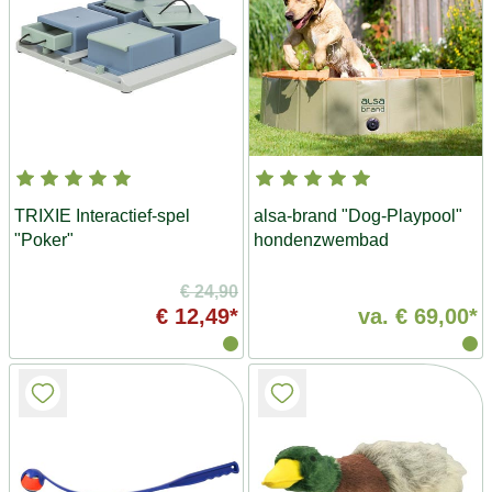
TRIXIE Interactief-spel
alsa-brand "Dog-Playpool"
"Poker"
hondenzwembad
€ 24,90
€ 12,49*
va.
€ 69,00*