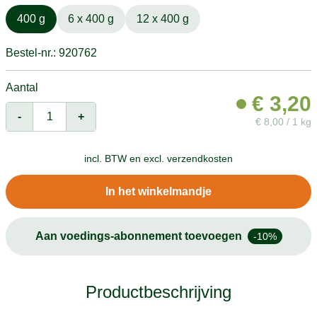
400 g
6 x 400 g
12 x 400 g
Bestel-nr.: 920762
Aantal
€
3,20
-
+
€
8,00 / 1 kg
incl. BTW en
excl. verzendkosten
In het winkelmandje
Aan voedings-abonnement toevoegen
-10%
Productbeschrijving