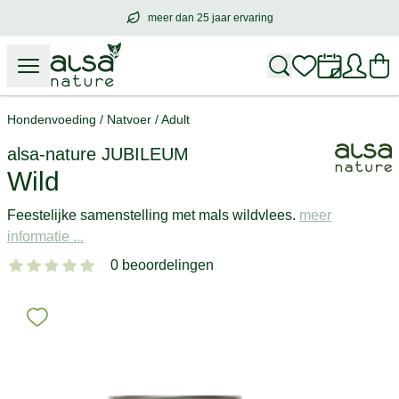
meer dan 25 jaar ervaring
meer dan
25 jaar ervaring
– met hart voo
Hondenvoeding
/
Natvoer
/
Adult
alsa-nature
JUBILEUM
Wild
Feestelijke samenstelling met mals wildvlees.
meer
informatie ...
0 beoordelingen