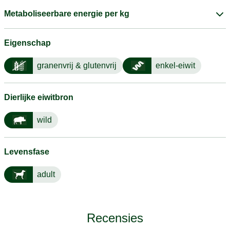
Metaboliseerbare energie per kg
Eigenschap
granenvrij & glutenvrij
enkel-eiwit
Dierlijke eiwitbron
wild
Levensfase
adult
Recensies