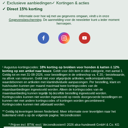
✓ Exclusieve aanbiedingen
✓ Kortingen & acties
✓ Direct 15% korting
Informatie over hoe wij met uw gegevens omgaan, vindt u in onze
Gegevensbescherming
. De aanmelding voor de newsletter kunt u ieder moment
herroepen.
¹ Augustus-kortingscodes:
18% korting op brokken voor honden & katten
&
12%
korting op een artikel naar keuze
. Geldt voor één item in elke categorie, met aantal 1.
Geldig tot en met 31-08-2026, voor bestellingen in de onlineshop va. € 20,- bestelwaarde,
na aftrek van retouren. Geldt niet voor afgeprijsde artikelen, welkomstpakketten,
waardebonnen en artikelen met klantindividuele aanpassingen. Per bestelling, klant en
huishouden kunnen per maand maximaal twee kortingscodes van de
maandaanbiedingen ingewisseld worden. Alleen de kortingscodes van de
maandaanbieding kunnen tegelijk bij dezelfde bestelling ingewisseld worden.
Kortingscodes kunnen niet worden ingewisseld op reeds doorgevoerde bestellingen en
kunnen niet met andere kortingscodes of kortingen worden gecombineerd.
Kortingscodes kunnen niet uitbetaald worden.
** Geldig bij leveringen binnen Nederland. Meer informatie over levertijden naar het
buitenland vindt u op de volgende pagina:
Verzendkosten
* Prijzen incl. BTW, excl.
Verzendkosten
© 2026 alsa-hundewelt GmbH & Co. KG