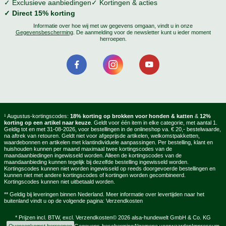
✓ Exclusieve aanbiedingen
✓ Kortingen & acties
✓ Direct 15% korting
Informatie over hoe wij met uw gegevens omgaan, vindt u in onze
Gegevensbescherming
. De aanmelding voor de newsletter kunt u ieder moment
herroepen.
¹ Augustus-kortingscodes:
18% korting op brokken voor honden & katten
&
12%
korting op een artikel naar keuze
. Geldt voor één item in elke categorie, met aantal 1.
Geldig tot en met 31-08-2026, voor bestellingen in de onlineshop va. € 20,- bestelwaarde,
na aftrek van retouren. Geldt niet voor afgeprijsde artikelen, welkomstpakketten,
waardebonnen en artikelen met klantindividuele aanpassingen. Per bestelling, klant en
huishouden kunnen per maand maximaal twee kortingscodes van de
maandaanbiedingen ingewisseld worden. Alleen de kortingscodes van de
maandaanbieding kunnen tegelijk bij dezelfde bestelling ingewisseld worden.
Kortingscodes kunnen niet worden ingewisseld op reeds doorgevoerde bestellingen en
kunnen niet met andere kortingscodes of kortingen worden gecombineerd.
Kortingscodes kunnen niet uitbetaald worden.
** Geldig bij leveringen binnen Nederland. Meer informatie over levertijden naar het
buitenland vindt u op de volgende pagina:
Verzendkosten
* Prijzen incl. BTW, excl.
Verzendkosten
© 2026 alsa-hundewelt GmbH & Co. KG
Overeenkomst herroepen
Gegevens-bescherming
Algemene voorwaarden
Impressum