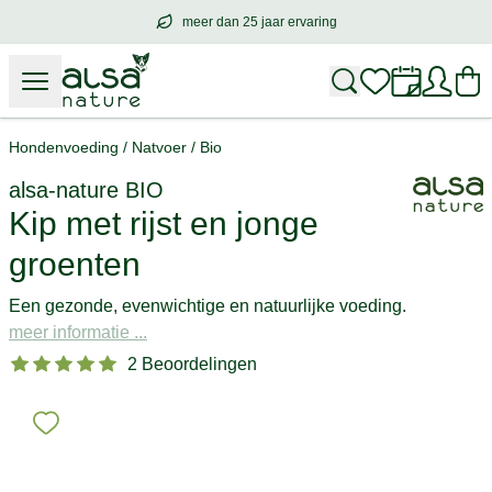
meer dan 25 jaar ervaring
meer dan
25 jaar ervaring
– met hart voo
Hondenvoeding
/
Natvoer
/
Bio
alsa-nature
BIO
Kip met rijst en jonge
groenten
Een gezonde, evenwichtige en natuurlijke voeding.
meer informatie ...
2 Beoordelingen