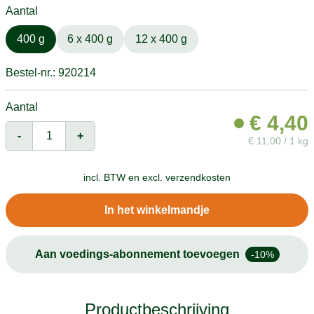
Aantal
400 g
6 x 400 g
12 x 400 g
Bestel-nr.: 920214
Aantal
€
4,40
-
+
€
11,00 / 1 kg
incl. BTW en
excl. verzendkosten
In het winkelmandje
Aan voedings-abonnement toevoegen
-10%
Productbeschrijving