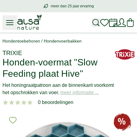
meer dan 25 jaar ervaring
meer dan
25 jaar ervaring
– met hart voo
Hondentoebehoren
/
Hondenvoerbakken
TRIXIE
Honden-voermat "Slow
Feeding plaat Hive"
Het honingraatpatroon aan de binnenkant voorkomt
het opschrokken van voer.
meer informatie ...
0 beoordelingen