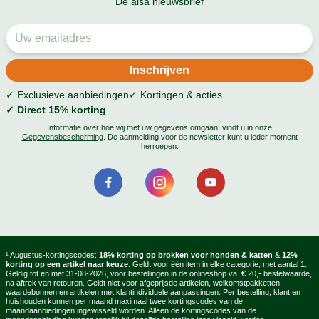
De alsa nieuwsbrief
✓ Exclusieve aanbiedingen
✓ Kortingen & acties
✓ Direct 15% korting
Informatie over hoe wij met uw gegevens omgaan, vindt u in onze
Gegevensbescherming
. De aanmelding voor de newsletter kunt u ieder moment
herroepen.
¹ Augustus-kortingscodes:
18% korting op brokken voor honden & katten
&
12%
korting op een artikel naar keuze
. Geldt voor één item in elke categorie, met aantal 1.
Geldig tot en met 31-08-2026, voor bestellingen in de onlineshop va. € 20,- bestelwaarde,
na aftrek van retouren. Geldt niet voor afgeprijsde artikelen, welkomstpakketten,
waardebonnen en artikelen met klantindividuele aanpassingen. Per bestelling, klant en
huishouden kunnen per maand maximaal twee kortingscodes van de
maandaanbiedingen ingewisseld worden. Alleen de kortingscodes van de