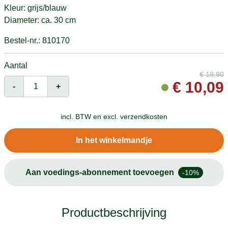
Kleur: grijs/blauw
Diameter: ca. 30 cm
Bestel-nr.: 810170
Aantal
€
19,90
€
10,09
-
+
incl. BTW en
excl. verzendkosten
In het winkelmandje
Aan voedings-abonnement toevoegen
-10%
Productbeschrijving