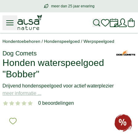
meer dan 25 jaar ervaring
meer dan
25 jaar ervaring
– met hart voo
Hondentoebehoren
/
Hondenspeelgoed
/
Werpspeelgoed
Dog Comets
Honden waterspeelgoed
"Bobber"
Drijvend hondenspeelgoed voor actief waterplezier
meer informatie ...
0 beoordelingen