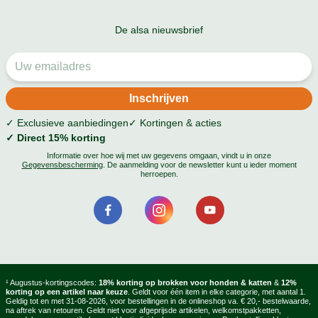
De alsa nieuwsbrief
✓ Exclusieve aanbiedingen
✓ Kortingen & acties
✓ Direct 15% korting
Informatie over hoe wij met uw gegevens omgaan, vindt u in onze
Gegevensbescherming
. De aanmelding voor de newsletter kunt u ieder moment
herroepen.
¹ Augustus-kortingscodes:
18% korting op brokken voor honden & katten
&
12%
korting op een artikel naar keuze
. Geldt voor één item in elke categorie, met aantal 1.
Geldig tot en met 31-08-2026, voor bestellingen in de onlineshop va. € 20,- bestelwaarde,
na aftrek van retouren. Geldt niet voor afgeprijsde artikelen, welkomstpakketten,