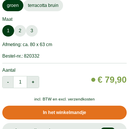
groen
terracotta bruin
Maat
1
2
3
Afmeting: ca. 80 x 63 cm
Bestel-nr.: 820332
Aantal
€
79,90
-
+
incl. BTW en
excl. verzendkosten
In het winkelmandje