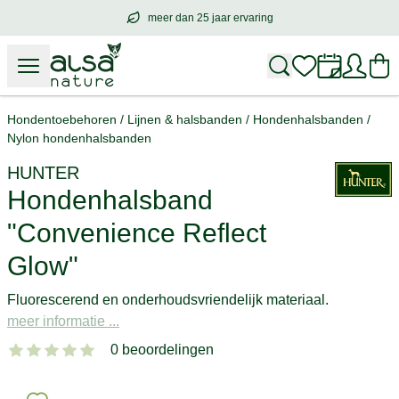
meer dan 25 jaar ervaring
meer dan
25 jaar ervaring
– met hart voo
Hondentoebehoren
/
Lijnen & halsbanden
/
Hondenhalsbanden
/
Nylon hondenhalsbanden
HUNTER
Hondenhalsband
"Convenience Reflect
Glow"
Fluorescerend en onderhoudsvriendelijk materiaal.
meer informatie ...
0 beoordelingen