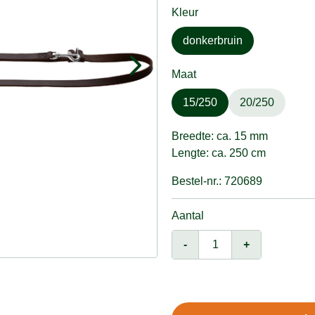
Kleur
donkerbruin
Maat
15/250
20/250
Breedte: ca. 15 mm
Lengte: ca. 250 cm
Bestel-nr.: 720689
Aantal
-
+