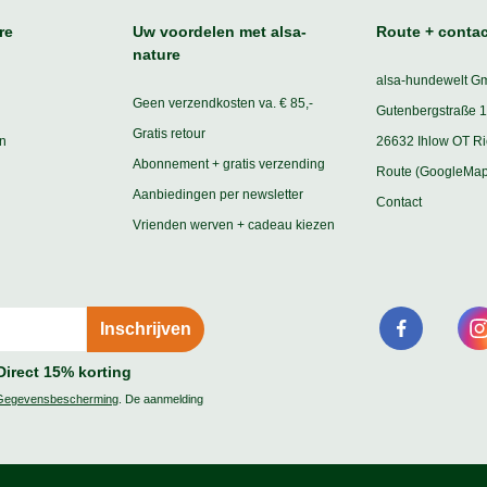
re
Uw voordelen met alsa-
Route + contac
nature
alsa-hundewelt G
Geen verzendkosten va. € 85,-
Gutenbergstraße 1
Gratis retour
n
26632 Ihlow OT R
Abonnement + gratis verzending
Route (GoogleMap
Aanbiedingen per newsletter
Contact
Vrienden werven + cadeau kiezen
Direct 15% korting
Gegevensbescherming
. De aanmelding