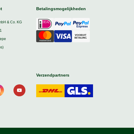
t
Betalingsmogelijkheden
mbH & Co. KG
1
iepe
s)
Verzendpartners