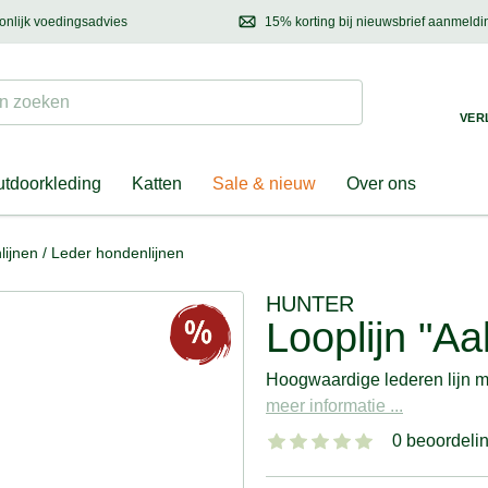
onlijk voedingsadvies
15% korting bij nieuwsbrief aanmeldi
ond & eigenaar
Mail
ons met uw vragen, onze voedingsdeskundige adviseert u graag!
Ontdek nieuwtjes, h
Suchen
 zoeken
VER
tdoorkleding
Katten
Sale & nieuw
Over ons
lijnen
/
Leder hondenlijnen
HUNTER
Looplijn "Aa
Hoogwaardige lederen lijn me
meer informatie ...
0 beoordeli