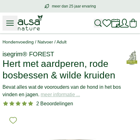
meer dan 25 jaar ervaring
meer dan
25 jaar ervaring
– met hart voo
Hondenvoeding
/
Natvoer
/
Adult
isegrim®
FOREST
Hert met aardperen, rode
bosbessen & wilde kruiden
Bevat alles wat de voorouders van de hond in het bos
vinden en jagen.
meer informatie ...
2 Beoordelingen