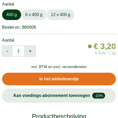
Aantal
400 g
6 x 400 g
12 x 400 g
Bestel-nr.: 980006
Aantal
€
3,20
-
+
€
8,00 / 1 kg
incl. BTW en
excl. verzendkosten
In het winkelmandje
Aan voedings-abonnement toevoegen
-10%
Productbeschrijving