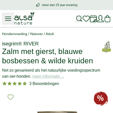
meer dan 25 jaar ervaring
meer dan
25 jaar ervaring
– met hart voo
Hondenvoeding
/
Natvoer
/
Adult
isegrim®
RIVER
Zalm met gierst, blauwe
bosbessen & wilde kruiden
Net zo gevarieerd als het natuurlijke voedingsspectrum
van oer-honden.
meer informatie ...
3 Beoordelingen