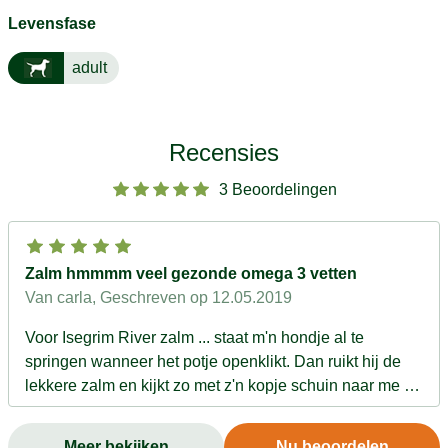
Levensfase
adult
Recensies
3 Beoordelingen
Zalm hmmmm veel gezonde omega 3 vetten
Van carla
, Geschreven op 12.05.2019
Voor Isegrim River zalm ... staat m'n hondje al te
springen wanneer het potje openklikt. Dan ruikt hij de
lekkere zalm en kijkt zo met z'n kopje schuin naar me en
springt op en neer tot het bordje voor hem staat. Hij vindt
dit héérlijk. En vis is ook gezond vooral zalm want er
Meer bekijken
Nu beoordelen