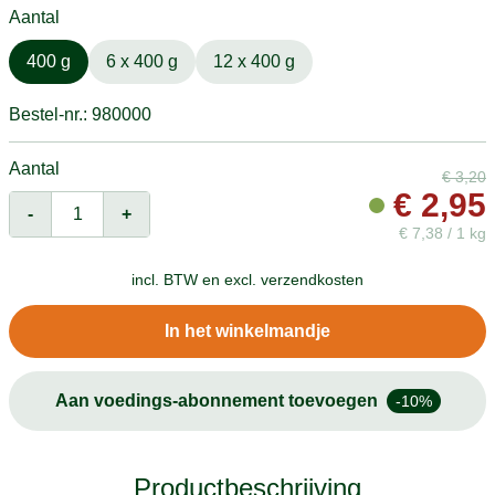
Aantal
400 g
6 x 400 g
12 x 400 g
Bestel-nr.: 980000
Aantal
€
3,20
€
2,95
-
+
€
7,38 / 1 kg
incl. BTW en
excl. verzendkosten
In het winkelmandje
Aan voedings-abonnement toevoegen
-10%
Productbeschrijving