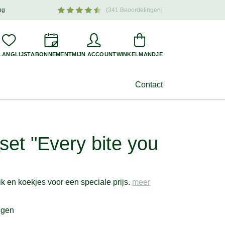
ng
(341 Beoordelingen)
oogtepunten en aantrekkelijke aanbiedingen voor uw hond –
meld u nu aan
!
LANGLIJST
ABONNEMENT
MIJN ACCOUNT
WINKELMANDJE
Contact
set "Every bite you
ik en koekjes voor een speciale prijs.
meer
ngen