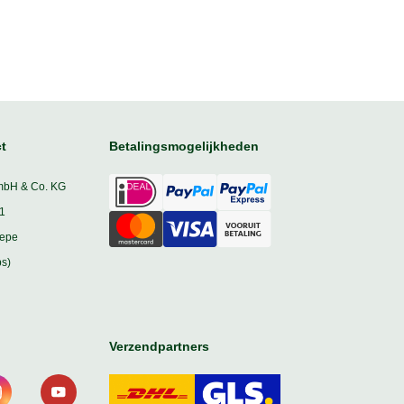
t
Betalingsmogelijkheden
mbH & Co. KG
1
iepe
s)
Verzendpartners