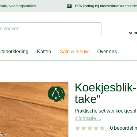
onlijk voedingsadvies
15% korting bij nieuwsbrief aanmeldi
ond & eigenaar
Mail
ons met uw vragen, onze voedingsdeskundige adviseert u graag!
Ontdek nieuwtjes, h
Suchen
 zoeken
VER
tdoorkleding
Katten
Sale & nieuw
Over ons
Koekjesblik-
take"
Praktische set van koekjesbl
informatie ...
0 beoordeli