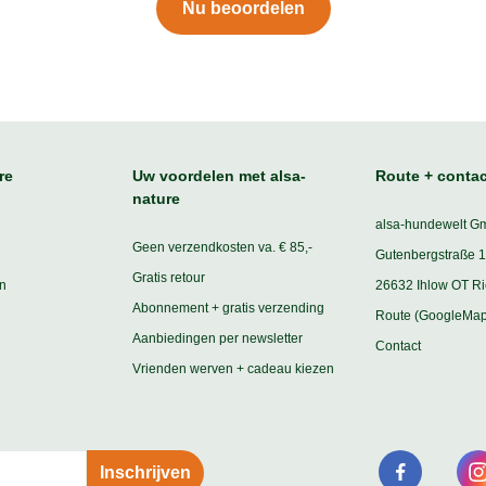
Nu beoordelen
re
Uw voordelen met alsa-
Route + contac
nature
alsa-hundewelt G
Geen verzendkosten va. € 85,-
Gutenbergstraße 1
Gratis retour
n
26632 Ihlow OT R
Abonnement + gratis verzending
Route (GoogleMap
Aanbiedingen per newsletter
Contact
Vrienden werven + cadeau kiezen