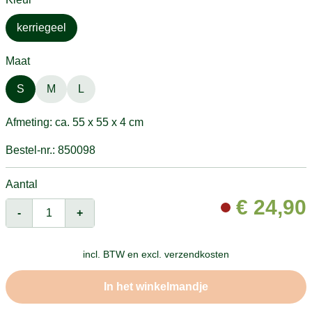
kerriegeel
Maat
S
M
L
Afmeting: ca. 55 x 55 x 4 cm
Bestel-nr.: 850098
Aantal
€
24,90
-
+
incl. BTW en
excl. verzendkosten
In het winkelmandje