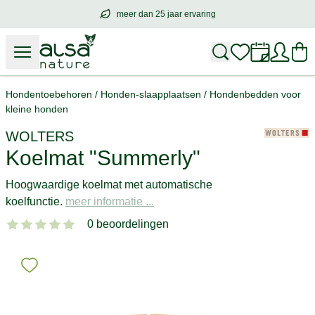
meer dan 25 jaar ervaring
meer dan
25 jaar ervaring
– met hart voo
Hondentoebehoren
/
Honden-slaapplaatsen
/
Hondenbedden voor
kleine honden
WOLTERS
Koelmat "Summerly"
Hoogwaardige koelmat met automatische
koelfunctie.
meer informatie ...
0 beoordelingen