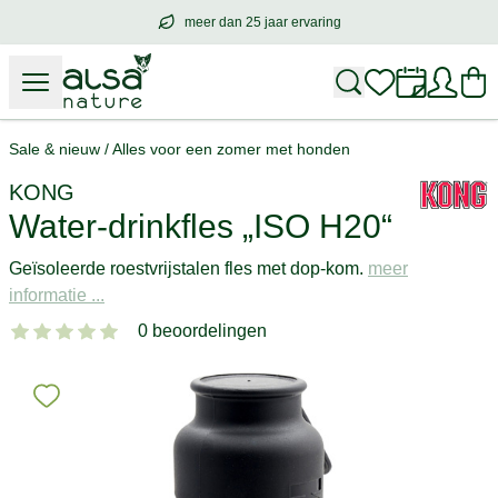
meer dan 25 jaar ervaring
meer dan
25 jaar ervaring
– met hart voo
Sale & nieuw
/
Alles voor een zomer met honden
KONG
Water-drinkfles „ISO H20“
Geïsoleerde roestvrijstalen fles met dop-kom.
meer
informatie ...
0 beoordelingen