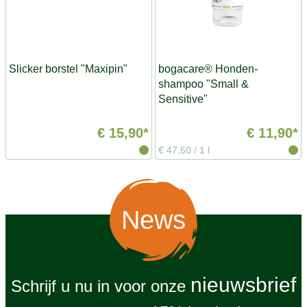
Slicker borstel "Maxipin"
bogacare® Honden-
shampoo "Small &
Sensitive"
€ 15,90*
€ 11,90*
€ 47,60
/
1 l
News
nieuwsbrief
Schrijf u nu in voor onze