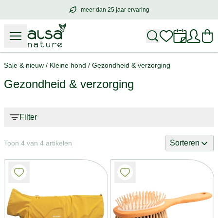
meer dan 25 jaar ervaring
meer dan
25 jaar ervaring
– met hart voo
Sale & nieuw
/
Kleine hond
/
Gezondheid & verzorging
Gezondheid & verzorging
Filter
Sorteren
Toon 4 van 4 artikelen