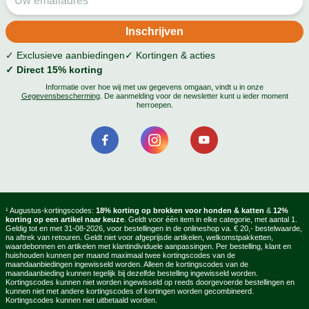
✓ Exclusieve aanbiedingen
✓ Kortingen & acties
✓ Direct 15% korting
Informatie over hoe wij met uw gegevens omgaan, vindt u in onze
Gegevensbescherming
. De aanmelding voor de newsletter kunt u ieder moment
herroepen.
¹ Augustus-kortingscodes:
18% korting op brokken voor honden & katten
&
12%
korting op een artikel naar keuze
. Geldt voor één item in elke categorie, met aantal 1.
Geldig tot en met 31-08-2026, voor bestellingen in de onlineshop va. € 20,- bestelwaarde,
na aftrek van retouren. Geldt niet voor afgeprijsde artikelen, welkomstpakketten,
waardebonnen en artikelen met klantindividuele aanpassingen. Per bestelling, klant en
huishouden kunnen per maand maximaal twee kortingscodes van de
maandaanbiedingen ingewisseld worden. Alleen de kortingscodes van de
maandaanbieding kunnen tegelijk bij dezelfde bestelling ingewisseld worden.
Kortingscodes kunnen niet worden ingewisseld op reeds doorgevoerde bestellingen en
kunnen niet met andere kortingscodes of kortingen worden gecombineerd.
Kortingscodes kunnen niet uitbetaald worden.