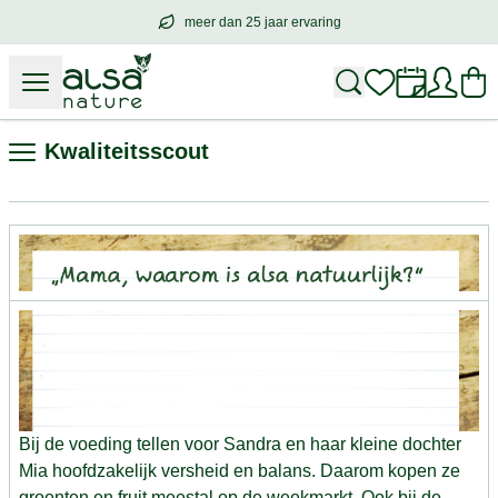
meer dan 25 jaar ervaring
meer dan
25 jaar ervaring
– met hart voo
Kwaliteitsscout
Bij de voeding tellen voor Sandra en haar kleine dochter
Mia hoofdzakelijk versheid en balans. Daarom kopen ze
groenten en fruit meestal op de weekmarkt. Ook bij de