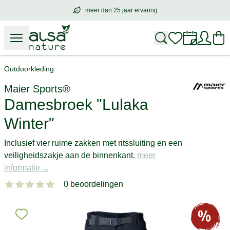
meer dan 25 jaar ervaring
meer dan
25 jaar ervaring
– met hart voo
Outdoorkleding
Maier Sports®
Damesbroek "Lulaka
Winter"
Inclusief vier ruime zakken met ritssluiting en een
veiligheidszakje aan de binnenkant.
meer
informatie ...
0 beoordelingen