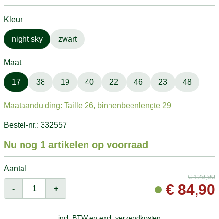
Kleur
night sky
zwart
Maat
17
38
19
40
22
46
23
48
Maataanduiding: Taille 26, binnenbeenlengte 29
Bestel-nr.: 332557
Nu nog 1 artikelen op voorraad
Aantal
€
129,90
€
84,90
-
+
incl. BTW en
excl. verzendkosten