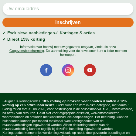
✓ Exclusieve aanbiedingen
✓ Kortingen & acties
✓ Direct 15% korting
Informatie over hoe wij met uw gegevens omgaan, vindt u in onze
Gegevensbescherming
. De aanmelding voor de newsletter kunt u ieder moment
herroepen.
¹ Augustus-kortingscodes:
18% korting op brokken voor honden & katten
&
12%
korting op een artikel naar keuze
. Geldt voor één item in elke categorie, met aantal 1.
Geldig tot en met 31-08-2026, voor bestellingen in de onlineshop va. € 20,- bestelwaarde,
na aftrek van retouren. Geldt niet voor afgeprijsde artikelen, welkomstpakketten,
waardebonnen en artikelen met klantindividuele aanpassingen. Per bestelling, klant en
huishouden kunnen per maand maximaal twee kortingscodes van de
maandaanbiedingen ingewisseld worden. Alleen de kortingscodes van de
maandaanbieding kunnen tegelijk bij dezelfde bestelling ingewisseld worden.
Kortingscodes kunnen niet worden ingewisseld op reeds doorgevoerde bestellingen en