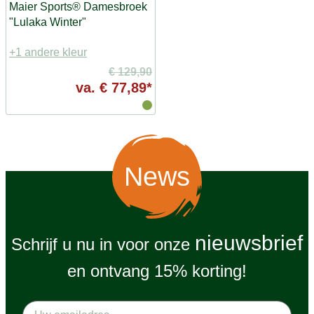
Maier Sports® Damesbroek
"Lulaka Winter"
+1 andere kleur
€ 129,90
va.
€ 77,89*
News
nieuwsbrief
Schrijf u nu in voor onze
en ontvang 15% korting!