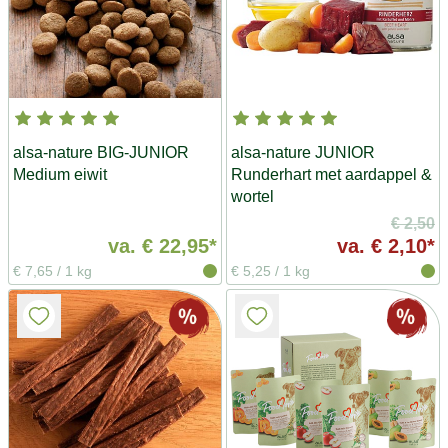
alsa-nature BIG-JUNIOR
alsa-nature JUNIOR
Medium eiwit
Runderhart met aardappel &
wortel
€ 2,50
va.
€ 22,95*
va.
€ 2,10*
€ 7,65
/
1 kg
€ 5,25
/
1 kg