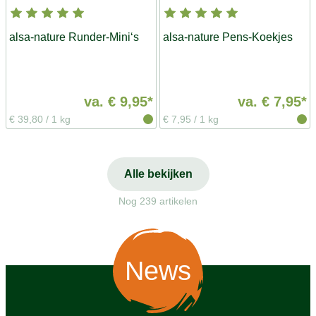
alsa-nature Runder-Mini‘s
alsa-nature Pens-Koekjes
va.
€ 9,95*
va.
€ 7,95*
€ 39,80
/
1 kg
€ 7,95
/
1 kg
Alle bekijken
Nog 239 artikelen
News