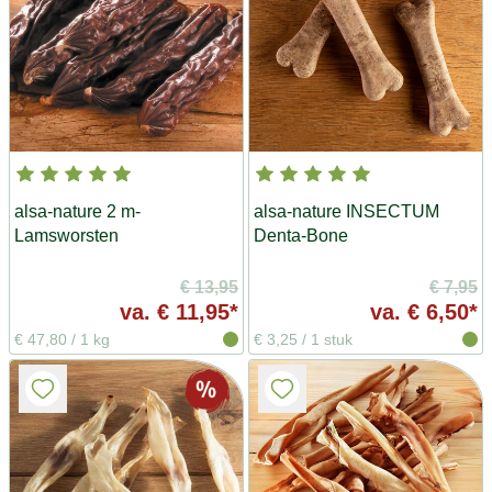
alsa-nature 2 m-
alsa-nature INSECTUM
Lamsworsten
Denta-Bone
€ 13,95
€ 7,95
va.
€ 11,95*
va.
€ 6,50*
€ 47,80
/
1 kg
€ 3,25
/
1 stuk