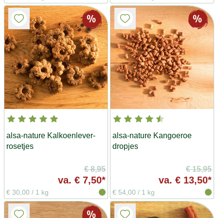
alsa-nature Kalkoenlever-
alsa-nature Kangoeroe
rosetjes
dropjes
€ 8,95
€ 15,95
va.
€ 7,50*
va.
€ 13,50*
€ 30,00
/
1 kg
€ 54,00
/
1 kg