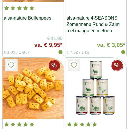
alsa-nature Bullenpees
alsa-nature 4-SEASONS
Zomermenu Rund & Zalm
met mango en meloen
€ 11,95
va.
€ 9,95*
va.
€ 3,05*
€ 1,99
/
1 stuk
€ 7,62
/
1 kg