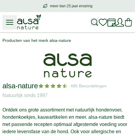
meer dan 25 jaar ervaring
meer dan
25 jaar ervaring
– met hart voo
Producten van het merk alsa-nature
alsa-nature
485 Beoordelingen
Natuurlijk sinds 1997
Ontdek ons grote assortiment met natuurlijk hondenvoer,
hondenkoekjes, kauwartikelen en meer. alsa-nature biedt
met passende recepten optimaal afgestemde voeding voor
iedere levensfase van de hond. Ook voor allergische en