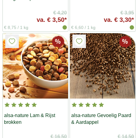
€ 4,20
€ 3,95
va.
€ 3,50*
va.
€ 3,30*
€ 8,75
/
1 kg
€ 6,60
/
1 kg
alsa-nature Lam & Rijst
alsa-nature Gevoelig Paard
brokken
& Aardappel
€ 16,50
€ 14,50