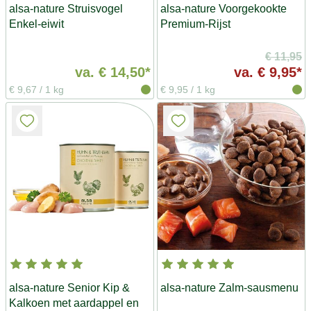
alsa-nature Struisvogel
alsa-nature Voorgekookte
Enkel-eiwit
Premium-Rijst
€ 11,95
va.
€ 14,50*
va.
€ 9,95*
€ 9,67
/
1 kg
€ 9,95
/
1 kg
alsa-nature Senior Kip &
alsa-nature Zalm-sausmenu
Kalkoen met aardappel en