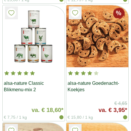
alsa-nature Classic
alsa-nature Goedenacht-
Blikmenu-mix 2
Koekjes
€ 4,65
va.
€ 18,60*
va.
€ 3,95*
€ 7,75
/
1 kg
€ 15,80
/
1 kg