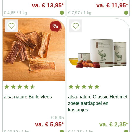
va.
€ 13,95*
va.
€ 11,95*
€ 4,65
/
1 kg
€ 7,97
/
1 kg
alsa-nature Buffelvlees
alsa-nature Classic Hert met
zoete aardappel en
kastanjes
€ 6,95
va.
€ 5,95*
va.
€ 2,35*
€ 23,80
/
1 kg
€ 11,75
/
1 kg