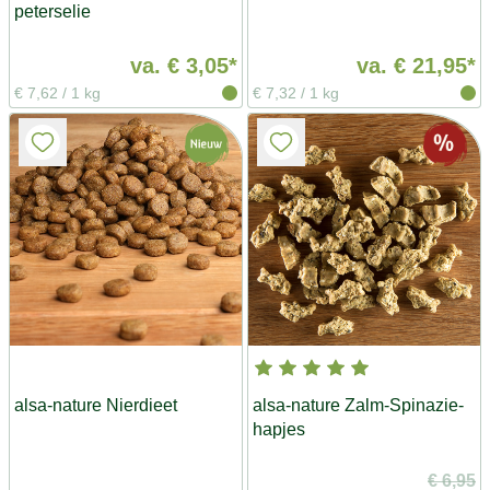
peterselie
va.
€ 3,05*
va.
€ 21,95*
€ 7,62
/
1 kg
€ 7,32
/
1 kg
alsa-nature Nierdieet
alsa-nature Zalm-Spinazie-
hapjes
€ 6,95