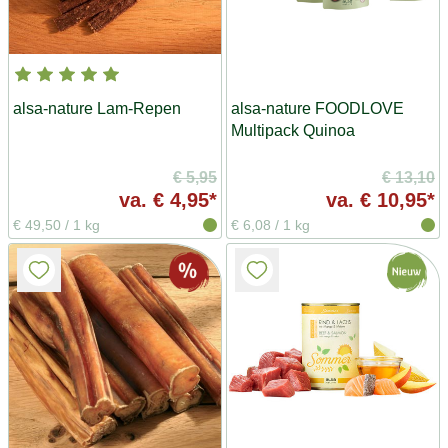
alsa-nature Lam-Repen
alsa-nature FOODLOVE
Multipack Quinoa
€ 5,95
€ 13,10
va.
€ 4,95*
va.
€ 10,95*
€ 49,50
/
1 kg
€ 6,08
/
1 kg