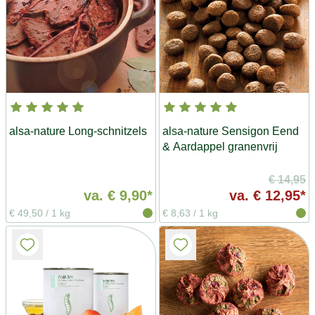
alsa-nature Long-schnitzels
alsa-nature Sensigon Eend
& Aardappel granenvrij
€ 14,95
va.
€ 9,90*
va.
€ 12,95*
€ 49,50
/
1 kg
€ 8,63
/
1 kg