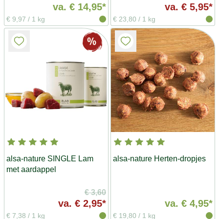
va.
€ 14,95*
va.
€ 5,95*
€ 9,97
/
1 kg
€ 23,80
/
1 kg
alsa-nature SINGLE Lam
alsa-nature Herten-dropjes
met aardappel
€ 3,60
va.
€ 2,95*
va.
€ 4,95*
€ 7,38
/
1 kg
€ 19,80
/
1 kg