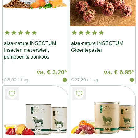
alsa-nature INSECTUM
alsa-nature INSECTUM
Insecten met erwten,
Groentepastei
pompoen & abrikoos
va.
€ 3,20*
va.
€ 6,95*
€ 8,00
/
1 kg
€ 27,80
/
1 kg