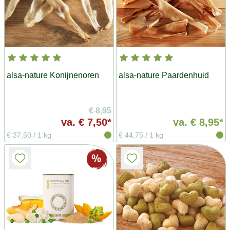
alsa-nature Konijnenoren
alsa-nature Paardenhuid
€ 8,95
va.
€ 7,50*
va.
€ 8,95*
€ 37,50
/
1 kg
€ 44,75
/
1 kg