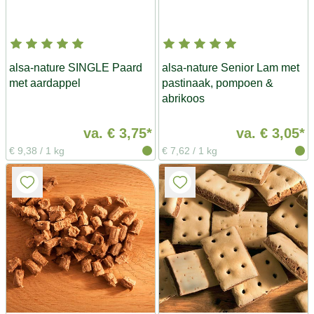
alsa-nature SINGLE Paard
alsa-nature Senior Lam met
met aardappel
pastinaak, pompoen &
abrikoos
va.
€ 3,75*
va.
€ 3,05*
€ 9,38
/
1 kg
€ 7,62
/
1 kg