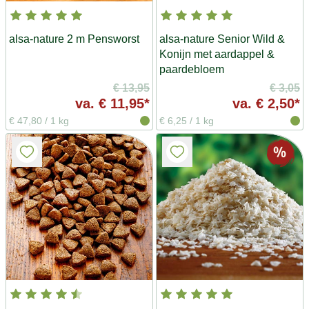
alsa-nature 2 m Pensworst
alsa-nature Senior Wild &
Konijn met aardappel &
paardebloem
€ 13,95
€ 3,05
va.
€ 11,95*
va.
€ 2,50*
€ 47,80
/
1 kg
€ 6,25
/
1 kg