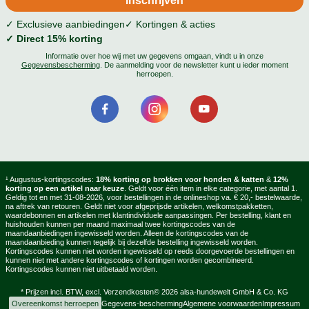
✓ Exclusieve aanbiedingen
✓ Kortingen & acties
✓ Direct 15% korting
Informatie over hoe wij met uw gegevens omgaan, vindt u in onze
Gegevensbescherming
. De aanmelding voor de newsletter kunt u ieder moment
herroepen.
¹ Augustus-kortingscodes:
18% korting op brokken voor honden & katten
&
12%
korting op een artikel naar keuze
. Geldt voor één item in elke categorie, met aantal 1.
Geldig tot en met 31-08-2026, voor bestellingen in de onlineshop va. € 20,- bestelwaarde,
na aftrek van retouren. Geldt niet voor afgeprijsde artikelen, welkomstpakketten,
waardebonnen en artikelen met klantindividuele aanpassingen. Per bestelling, klant en
huishouden kunnen per maand maximaal twee kortingscodes van de
maandaanbiedingen ingewisseld worden. Alleen de kortingscodes van de
maandaanbieding kunnen tegelijk bij dezelfde bestelling ingewisseld worden.
Kortingscodes kunnen niet worden ingewisseld op reeds doorgevoerde bestellingen en
kunnen niet met andere kortingscodes of kortingen worden gecombineerd.
Kortingscodes kunnen niet uitbetaald worden.
* Prijzen incl. BTW, excl.
Verzendkosten
© 2026 alsa-hundewelt GmbH & Co. KG
Overeenkomst herroepen
Gegevens-bescherming
Algemene voorwaarden
Impressum