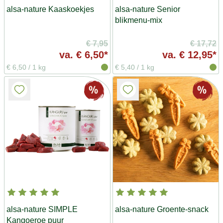
alsa-nature Kaaskoekjes
alsa-nature Senior
blikmenu-mix
€ 7,95
€ 17,72
va.
€ 6,50*
va.
€ 12,95*
€ 6,50
/
1 kg
€ 5,40
/
1 kg
alsa-nature SIMPLE
alsa-nature Groente-snack
Kangoeroe puur