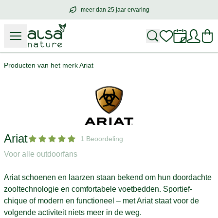
meer dan 25 jaar ervaring
meer dan
25 jaar ervaring
– met hart voo
Producten van het merk Ariat
Ariat
1 Beoordeling
Voor alle outdoorfans
Ariat schoenen en laarzen staan bekend om hun doordachte
zooltechnologie en comfortabele voetbedden. Sportief-
chique of modern en functioneel – met Ariat staat voor de
volgende activiteit niets meer in de weg.