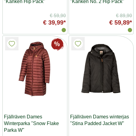
"Kanken Hip Pack"
"Kanken No. 2 Hip Pack"
€ 59,90
€ 89,90
€ 39,99*
€ 59,89*
Fjällräven Dames
Fjällräven Dames winterjas
Winterparka "Snow Flake
"Stina Padded Jacket W"
Parka W"