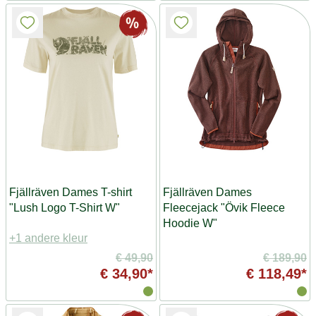
Fjällräven Dames T-shirt
Fjällräven Dames
"Lush Logo T-Shirt W"
Fleecejack "Övik Fleece
Hoodie W"
+1 andere kleur
€ 49,90
€ 189,90
€ 34,90*
€ 118,49*