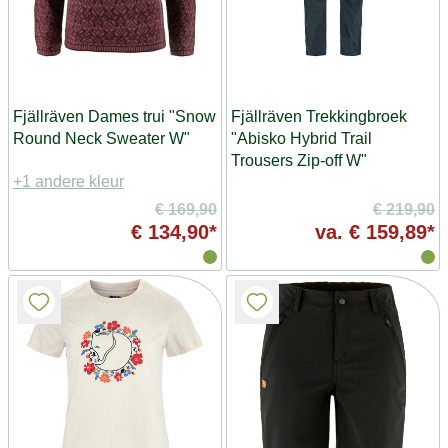
Fjällräven Dames trui "Snow
Fjällräven Trekkingbroek
Round Neck Sweater W"
"Abisko Hybrid Trail
Trousers Zip-off W"
+1 andere kleur
€ 169,90
€ 219,90
€ 134,90*
va.
€ 159,89*