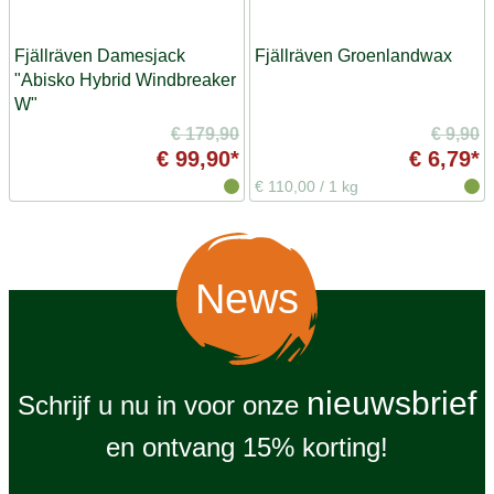
Fjällräven Damesjack
Fjällräven Groenlandwax
"Abisko Hybrid Windbreaker
W"
€ 179,90
€ 9,90
€ 99,90*
€ 6,79*
€ 110,00
/
1 kg
News
nieuwsbrief
Schrijf u nu in voor onze
en ontvang 15% korting!