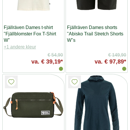
Fjällräven Dames t-shirt
Fjällräven Dames shorts
"Fjällblomster Fox T-Shirt
"Abisko Trail Stretch Shorts
W"
W"s
+1 andere kleur
€ 54,90
€ 149,90
va.
€ 39,19*
va.
€ 97,89*