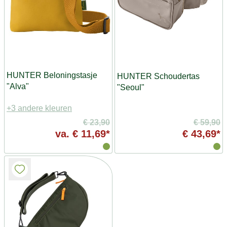
HUNTER Beloningstasje
HUNTER Schoudertas
"Alva"
"Seoul"
+3 andere kleuren
€ 23,90
€ 59,90
va.
€ 11,69*
€ 43,69*