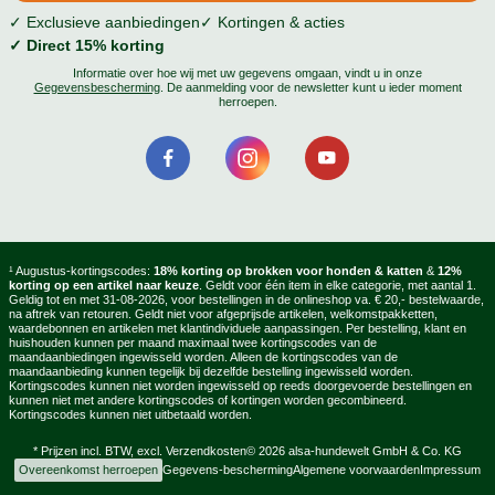
✓ Exclusieve aanbiedingen
✓ Kortingen & acties
✓ Direct 15% korting
Informatie over hoe wij met uw gegevens omgaan, vindt u in onze
Gegevensbescherming
. De aanmelding voor de newsletter kunt u ieder moment
herroepen.
¹ Augustus-kortingscodes:
18% korting op brokken voor honden & katten
&
12%
korting op een artikel naar keuze
. Geldt voor één item in elke categorie, met aantal 1.
Geldig tot en met 31-08-2026, voor bestellingen in de onlineshop va. € 20,- bestelwaarde,
na aftrek van retouren. Geldt niet voor afgeprijsde artikelen, welkomstpakketten,
waardebonnen en artikelen met klantindividuele aanpassingen. Per bestelling, klant en
huishouden kunnen per maand maximaal twee kortingscodes van de
maandaanbiedingen ingewisseld worden. Alleen de kortingscodes van de
maandaanbieding kunnen tegelijk bij dezelfde bestelling ingewisseld worden.
Kortingscodes kunnen niet worden ingewisseld op reeds doorgevoerde bestellingen en
kunnen niet met andere kortingscodes of kortingen worden gecombineerd.
Kortingscodes kunnen niet uitbetaald worden.
* Prijzen incl. BTW, excl.
Verzendkosten
© 2026 alsa-hundewelt GmbH & Co. KG
Overeenkomst herroepen
Gegevens-bescherming
Algemene voorwaarden
Impressum