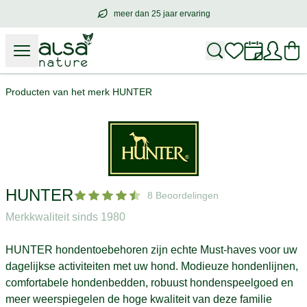
meer dan 25 jaar ervaring
meer dan
25 jaar ervaring
– met hart voo
Producten van het merk HUNTER
HUNTER
8 Beoordelingen
Merkkwaliteit sinds 1980
HUNTER hondentoebehoren zijn echte Must-haves voor uw
dagelijkse activiteiten met uw hond. Modieuze hondenlijnen,
comfortabele hondenbedden, robuust hondenspeelgoed en
meer weerspiegelen de hoge kwaliteit van deze familie