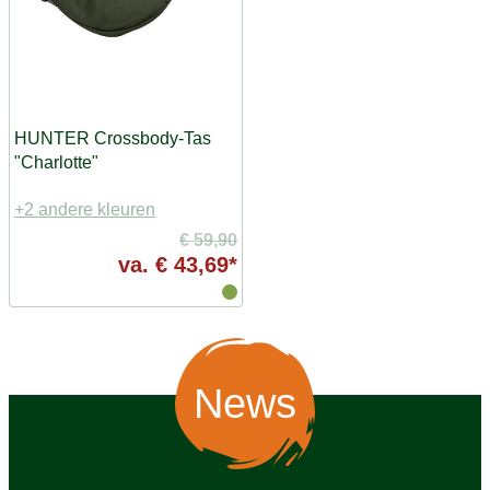
HUNTER Crossbody-Tas
"Charlotte"
+2 andere kleuren
€ 59,90
va.
€ 43,69*
News