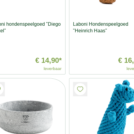
oni hondenspeelgoed "Diego
Laboni Hondenspeelgoed
el"
"Heinrich Haas"
€ 14,90*
€ 16
leverbaar
lev