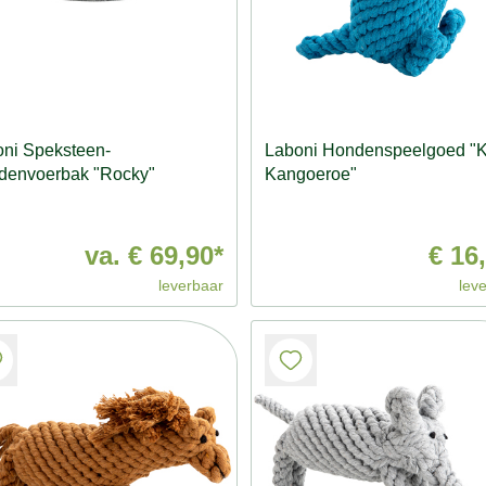
ni Speksteen-
Laboni Hondenspeelgoed "K
denvoerbak "Rocky"
Kangoeroe"
va.
€ 69,90*
€ 16
leverbaar
lev