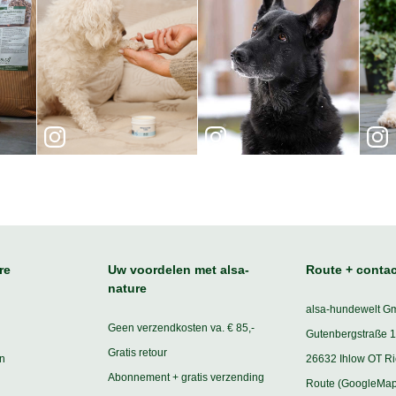
re
Uw voordelen met alsa-
Route + contac
nature
alsa-hundewelt G
Geen verzendkosten va. € 85,-
Gutenbergstraße 1
Gratis retour
n
26632 Ihlow OT R
Abonnement + gratis verzending
Route (GoogleMap