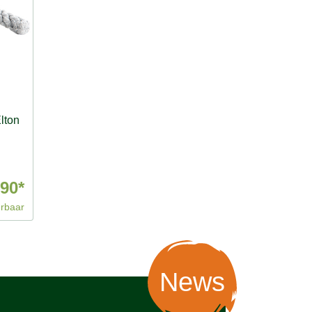
lton
,90*
erbaar
News