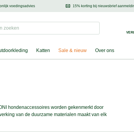
onlijk voedingsadvies
15% korting bij nieuwsbrief aanmeldi
ond & eigenaar
Mail
ons met uw vragen, onze voedingsdeskundige adviseert u graag!
Ontdek nieuwtjes, h
Suchen
 zoeken
VER
tdoorkleding
Katten
Sale & nieuw
Over ons
BONI hondenaccessoires worden gekenmerkt door
erking van de duurzame materialen maakt van elk