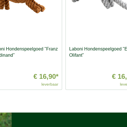
oni Hondenspeelgoed "Franz
Laboni Hondenspeelgoed "E
dinand"
Olifant"
€ 16,90*
€ 16
leverbaar
lev