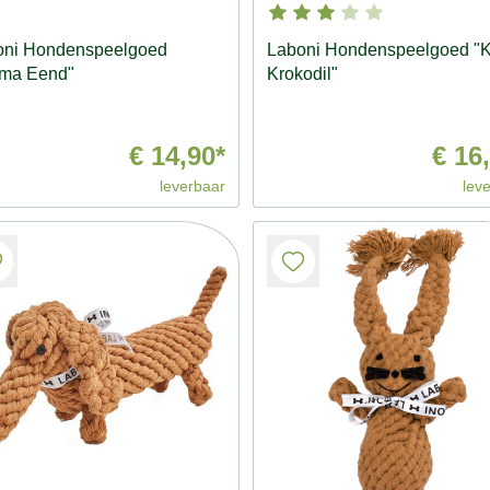
oni Hondenspeelgoed
Laboni Hondenspeelgoed "Ka
ma Eend"
Krokodil"
€ 14,90*
€ 16
leverbaar
lev