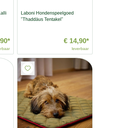
lli
Laboni Hondenspeelgoed
"Thaddäus Tentakel"
,90*
€ 14,90*
erbaar
leverbaar