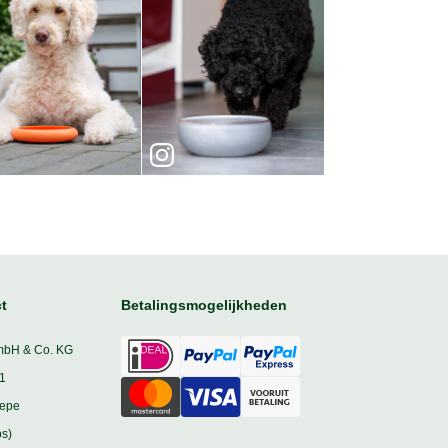
t
Betalingsmogelijkheden
mbH & Co. KG
1
iepe
s)