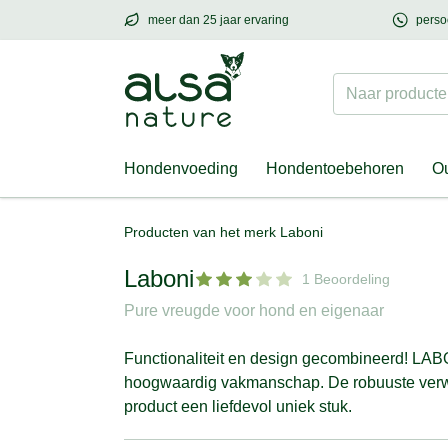
meer dan 25 jaar ervaring
perso
meer dan
25 jaar ervaring
– met hart voor h
Naar producten
Hondenvoeding
Hondentoebehoren
Ou
Producten van het merk Laboni
Laboni
1 Beoordeling
Pure vreugde voor hond en eigenaar
Functionaliteit en design gecombineerd! LA
hoogwaardig vakmanschap. De robuuste verw
product een liefdevol uniek stuk.