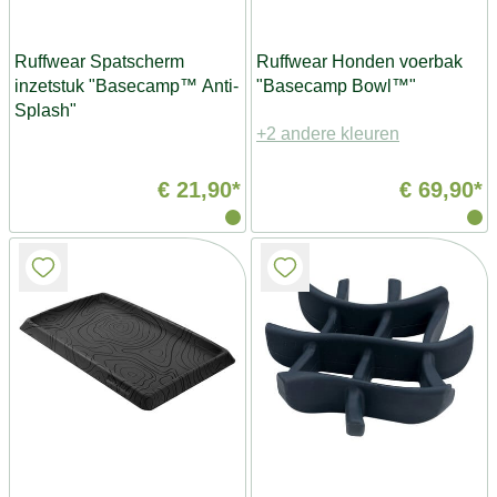
Ruffwear Spatscherm
Ruffwear Honden voerbak
inzetstuk "Basecamp™ Anti-
"Basecamp Bowl™"
Splash"
+2 andere kleuren
€ 21,90*
€ 69,90*