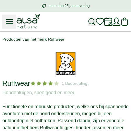
meer dan 25 jaar ervaring
meer dan
25 jaar ervaring
– met hart voo
Producten van het merk Ruffwear
Ruffwear
1 Beoordeling
Hondentuigen, speelgoed en meer
Functionele en robuuste producten, welke ons bij spannende
avonturen met de hond ondersteunen, mogen bij een
outdoortrip niet ontbreken. Passend daarbij zijn er voor alle
natuurliefhebbers Ruffwear tuigjes, hondenjassen en meer