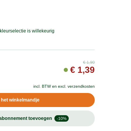
kleurselectie is willekeurig
€
1,90
€
1,39
incl. BTW en
excl. verzendkosten
n het winkelmandje
-abonnement toevoegen
-10%