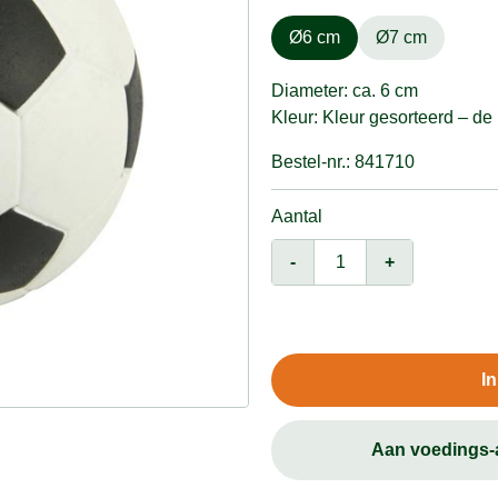
Ø6 cm
Ø7 cm
Diameter: ca. 6 cm
Kleur: Kleur gesorteerd – de 
Bestel-nr.: 841710
Aantal
-
+
I
Aan voedings