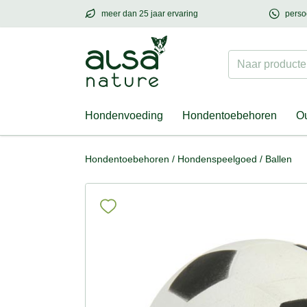
meer dan 25 jaar ervaring
perso
meer dan
25 jaar ervaring
– met hart voor h
Naar producten
Hondenvoeding
Hondentoebehoren
Ou
Hondentoebehoren
/
Hondenspeelgoed
/
Ballen