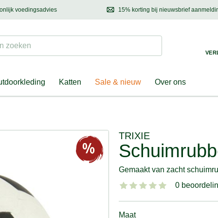
onlijk voedingsadvies
15% korting bij nieuwsbrief aanmeldi
ond & eigenaar
Mail
ons met uw vragen, onze voedingsdeskundige adviseert u graag!
Ontdek nieuwtjes, h
Suchen
 zoeken
VER
tdoorkleding
Katten
Sale & nieuw
Over ons
TRIXIE
Schuimrubb
Gemaakt van zacht schuimr
0 beoordeli
Maat