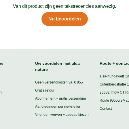
Van dit product zijn geen tekstrecencies aanwezig.
Nu beoordelen
re
Uw voordelen met alsa-
Route + contac
nature
alsa-hundewelt G
Geen verzendkosten va. € 85,-
Gutenbergstraße 1
Gratis retour
n
26632 Ihlow OT R
Abonnement + gratis verzending
Route (GoogleMap
Aanbiedingen per newsletter
Contact
Vrienden werven + cadeau kiezen