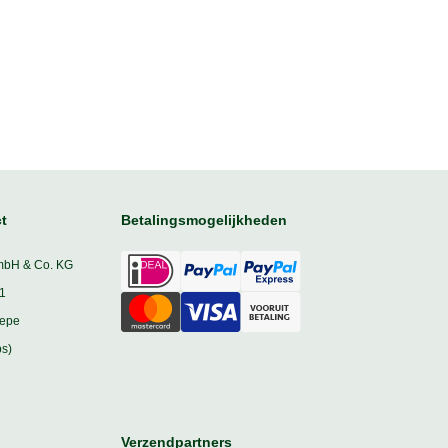
t
Betalingsmogelijkheden
mbH & Co. KG
1
iepe
s)
Verzendpartners