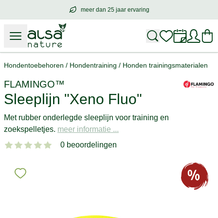
meer dan 25 jaar ervaring
meer dan
25 jaar ervaring
– met hart voo
Hondentoebehoren
/
Hondentraining
/
Honden trainingsmaterialen
FLAMINGO™
Sleeplijn "Xeno Fluo"
Met rubber onderlegde sleeplijn voor training en
zoekspelletjes.
meer informatie ...
0 beoordelingen