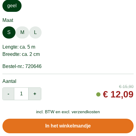
geel
Maat
S
M
L
Lengte: ca. 5 m
Breedte: ca. 2 cm
Bestel-nr.: 720646
Aantal
€
15,90
€
12,09
-
+
incl. BTW en
excl. verzendkosten
In het winkelmandje