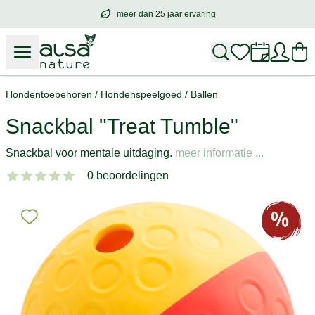
meer dan 25 jaar ervaring
meer dan
25 jaar ervaring
– met hart voo
Hondentoebehoren
/
Hondenspeelgoed
/
Ballen
Snackbal "Treat Tumble"
Snackbal voor mentale uitdaging.
meer informatie ...
0 beoordelingen