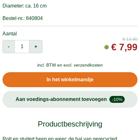
Diameter: ca. 16 cm
Bestel-nr.: 840804
Aantal
€
13,90
€
7,99
-
+
incl. BTW en
excl. verzendkosten
In het winkelmandje
Aan voedings-abonnement toevoegen
-10%
Productbeschrijving
Rolt en stuitert heen en weer: de bal van gerecycled