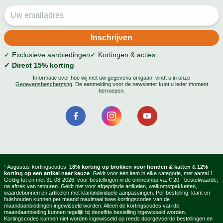
✓ Exclusieve aanbiedingen
✓ Kortingen & acties
✓ Direct 15% korting
Informatie over hoe wij met uw gegevens omgaan, vindt u in onze
Gegevensbescherming
. De aanmelding voor de newsletter kunt u ieder moment
herroepen.
¹ Augustus-kortingscodes:
18% korting op brokken voor honden & katten
&
12%
korting op een artikel naar keuze
. Geldt voor één item in elke categorie, met aantal 1.
Geldig tot en met 31-08-2026, voor bestellingen in de onlineshop va. € 20,- bestelwaarde,
na aftrek van retouren. Geldt niet voor afgeprijsde artikelen, welkomstpakketten,
waardebonnen en artikelen met klantindividuele aanpassingen. Per bestelling, klant en
huishouden kunnen per maand maximaal twee kortingscodes van de
maandaanbiedingen ingewisseld worden. Alleen de kortingscodes van de
maandaanbieding kunnen tegelijk bij dezelfde bestelling ingewisseld worden.
Kortingscodes kunnen niet worden ingewisseld op reeds doorgevoerde bestellingen en