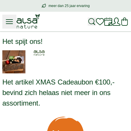
meer dan 25 jaar ervaring
meer dan
25 jaar ervaring
– met hart voo
XMAS Cadeaubon €100,-
Het spijt ons!
Het artikel XMAS Cadeaubon €100,-
bevind zich helaas niet meer in ons
assortiment.