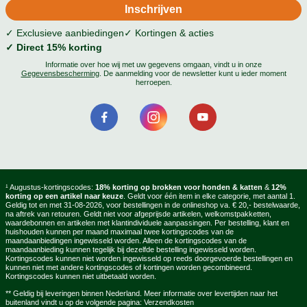
✓ Exclusieve aanbiedingen
✓ Kortingen & acties
✓ Direct 15% korting
Informatie over hoe wij met uw gegevens omgaan, vindt u in onze
Gegevensbescherming
. De aanmelding voor de newsletter kunt u ieder moment
herroepen.
¹ Augustus-kortingscodes:
18% korting op brokken voor honden & katten
&
12%
korting op een artikel naar keuze
. Geldt voor één item in elke categorie, met aantal 1.
Geldig tot en met 31-08-2026, voor bestellingen in de onlineshop va. € 20,- bestelwaarde,
na aftrek van retouren. Geldt niet voor afgeprijsde artikelen, welkomstpakketten,
waardebonnen en artikelen met klantindividuele aanpassingen. Per bestelling, klant en
huishouden kunnen per maand maximaal twee kortingscodes van de
maandaanbiedingen ingewisseld worden. Alleen de kortingscodes van de
maandaanbieding kunnen tegelijk bij dezelfde bestelling ingewisseld worden.
Kortingscodes kunnen niet worden ingewisseld op reeds doorgevoerde bestellingen en
kunnen niet met andere kortingscodes of kortingen worden gecombineerd.
Kortingscodes kunnen niet uitbetaald worden.
** Geldig bij leveringen binnen Nederland. Meer informatie over levertijden naar het
buitenland vindt u op de volgende pagina:
Verzendkosten