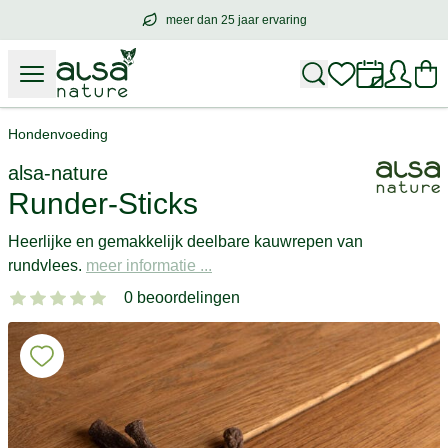
meer dan 25 jaar ervaring
meer dan
25 jaar ervaring
– met hart voo
Hondenvoeding
alsa-nature
Runder-Sticks
Heerlijke en gemakkelijk deelbare kauwrepen van
rundvlees.
meer informatie ...
0 beoordelingen