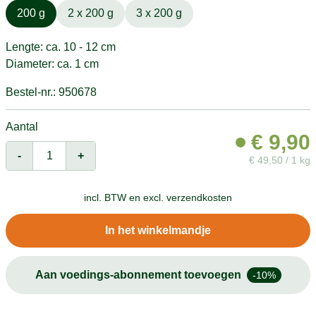
200 g
2 x 200 g
3 x 200 g
Lengte: ca. 10 - 12 cm
Diameter: ca. 1 cm
Bestel-nr.: 950678
Aantal
€
9,90
-
+
€
49,50 / 1 kg
incl. BTW en
excl. verzendkosten
In het winkelmandje
Aan voedings-abonnement toevoegen
-10%