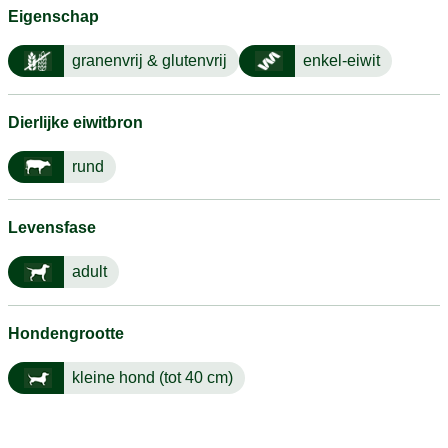
Eigenschap
granenvrij & glutenvrij
enkel-eiwit
Dierlijke eiwitbron
rund
Levensfase
adult
Hondengrootte
kleine hond (tot 40 cm)