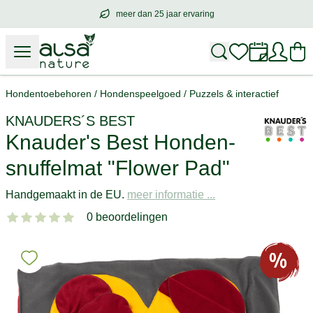
meer dan 25 jaar ervaring
meer dan
25 jaar ervaring
– met hart voo
Hondentoebehoren
/
Hondenspeelgoed
/
Puzzels & interactief
KNAUDERS´S BEST
Knauder's Best Honden-
snuffelmat "Flower Pad"
Handgemaakt in de EU.
meer informatie ...
0 beoordelingen