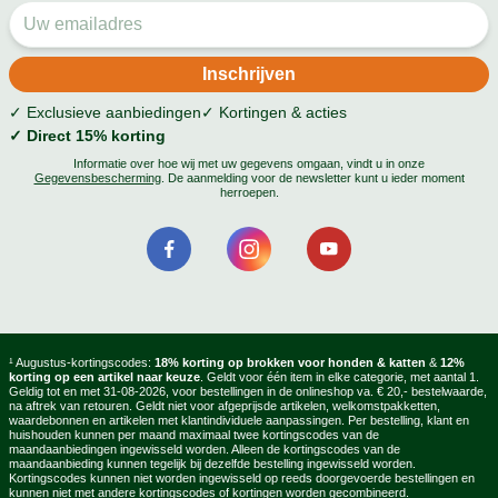
✓ Exclusieve aanbiedingen
✓ Kortingen & acties
✓ Direct 15% korting
Informatie over hoe wij met uw gegevens omgaan, vindt u in onze
Gegevensbescherming
. De aanmelding voor de newsletter kunt u ieder moment
herroepen.
¹ Augustus-kortingscodes:
18% korting op brokken voor honden & katten
&
12%
korting op een artikel naar keuze
. Geldt voor één item in elke categorie, met aantal 1.
Geldig tot en met 31-08-2026, voor bestellingen in de onlineshop va. € 20,- bestelwaarde,
na aftrek van retouren. Geldt niet voor afgeprijsde artikelen, welkomstpakketten,
waardebonnen en artikelen met klantindividuele aanpassingen. Per bestelling, klant en
huishouden kunnen per maand maximaal twee kortingscodes van de
maandaanbiedingen ingewisseld worden. Alleen de kortingscodes van de
maandaanbieding kunnen tegelijk bij dezelfde bestelling ingewisseld worden.
Kortingscodes kunnen niet worden ingewisseld op reeds doorgevoerde bestellingen en
kunnen niet met andere kortingscodes of kortingen worden gecombineerd.