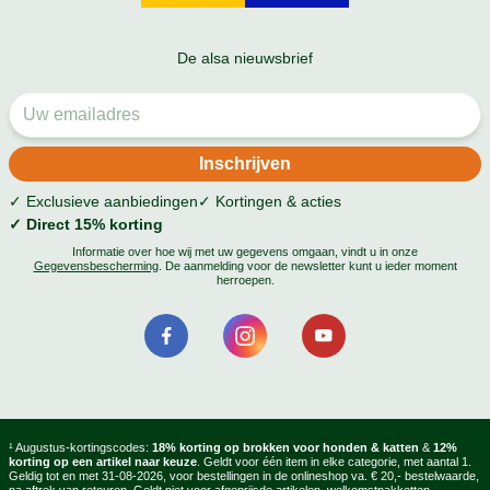
De alsa nieuwsbrief
✓ Exclusieve aanbiedingen
✓ Kortingen & acties
✓ Direct 15% korting
Informatie over hoe wij met uw gegevens omgaan, vindt u in onze
Gegevensbescherming
. De aanmelding voor de newsletter kunt u ieder moment
herroepen.
¹ Augustus-kortingscodes:
18% korting op brokken voor honden & katten
&
12%
korting op een artikel naar keuze
. Geldt voor één item in elke categorie, met aantal 1.
Geldig tot en met 31-08-2026, voor bestellingen in de onlineshop va. € 20,- bestelwaarde,
na aftrek van retouren. Geldt niet voor afgeprijsde artikelen, welkomstpakketten,