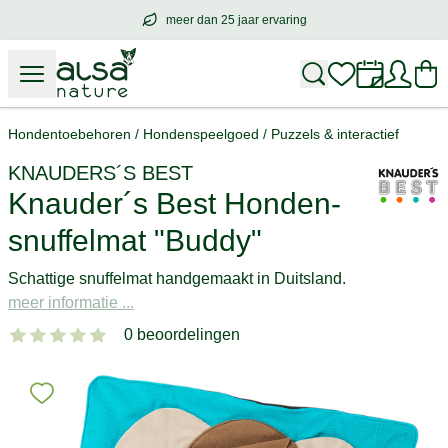
meer dan 25 jaar ervaring
meer dan
25 jaar ervaring
– met hart voo
Hondentoebehoren
/
Hondenspeelgoed
/
Puzzels & interactief
KNAUDERS´S BEST
Knauder´s Best Honden-
snuffelmat "Buddy"
Schattige snuffelmat handgemaakt in Duitsland.
meer informatie ...
0 beoordelingen