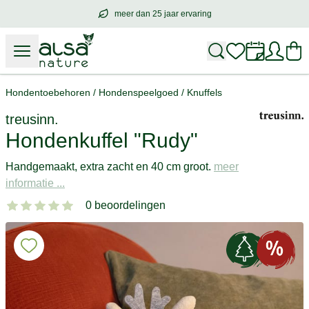
meer dan 25 jaar ervaring
meer dan
25 jaar ervaring
– met hart voo
Hondentoebehoren
/
Hondenspeelgoed
/
Knuffels
treusinn.
Hondenkuffel "Rudy"
Handgemaakt, extra zacht en 40 cm groot.
meer
informatie ...
0 beoordelingen