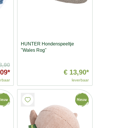
HUNTER Hondenspeeltje
"Wales Rog"
8,90
,09*
€ 13,90*
erbaar
leverbaar