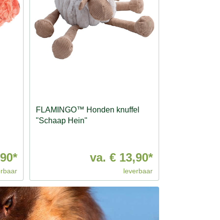
FLAMINGO™ Honden knuffel
"Schaap Hein"
,90*
va.
€ 13,90*
erbaar
leverbaar