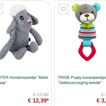
TER Hondenspeeltje "Marle
TRIXIE Puppy-kauwspeelgo
aap"
"Gebitsverzorging-beertje"
€ 17,90
€ 
€ 12,39*
€ 3