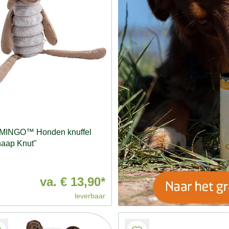
MINGO™ Honden knuffel
aap Knut"
va.
€ 13,90*
leverbaar