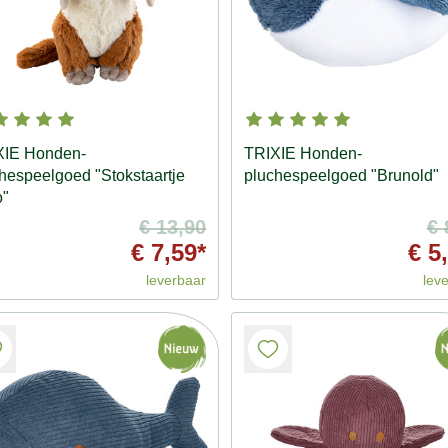
XIE Honden-
TRIXIE Honden-
hespeelgoed "Stokstaartje
pluchespeelgoed "Brunold"
o"
€ 13,90
€ 
€ 7,59*
€ 5
leverbaar
lev