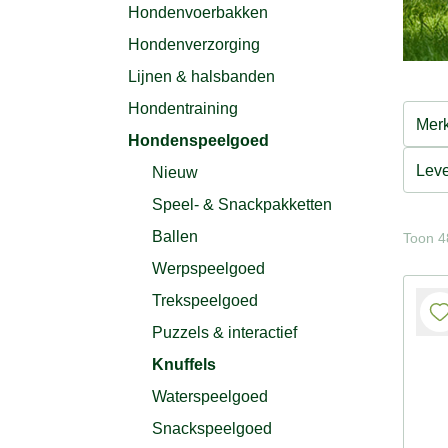
Hondenvoerbakken
Hondenverzorging
Lijnen & halsbanden
Hondentraining
Mer
Hondenspeelgoed
Lev
Nieuw
Speel- & Snackpakketten
Ballen
Toon 4
Werpspeelgoed
Trekspeelgoed
Puzzels & interactief
Knuffels
Waterspeelgoed
Snackspeelgoed