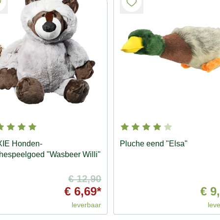
XIE Honden-
Pluche eend "Elsa"
hespeelgoed "Wasbeer Willi"
€ 12,90
€ 6,69*
€ 9
leverbaar
lev