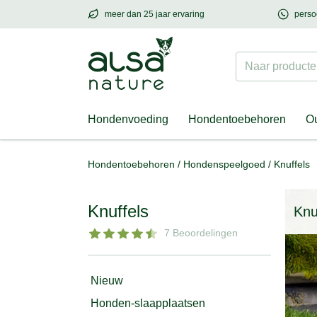
meer dan 25 jaar ervaring
perso
meer dan
25 jaar ervaring
– met hart voor h
Naar producten
Hondenvoeding
Hondentoebehoren
Ou
Hondentoebehoren
/
Hondenspeelgoed
/
Knuffels
Knuffels
Knu
7 Beoordelingen
Nieuw
Honden-slaapplaatsen