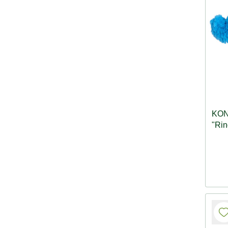
KON
"Rin