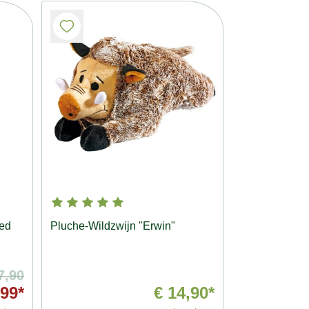
ed
Pluche-Wildzwijn "Erwin"
7,90
,99*
€ 14,90*