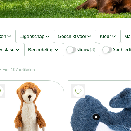
ken
Eigenschap
Geschikt voor
Kleur
Ma
(8)
ensfase
Beoordeling
Nieuw
Aanbied
8 van 107 artikelen