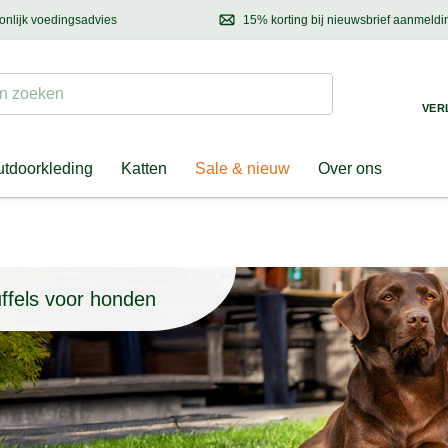
onlijk voedingsadvies
15% korting bij nieuwsbrief aanmeldi
ond & eigenaar
Mail
ons met uw vragen, onze voedingsdeskundige adviseert u graag!
Ontdek nieuwtjes, h
Suchen
 zoeken
VER
tdoorkleding
Katten
Sale & nieuw
Over ons
ffels voor honden