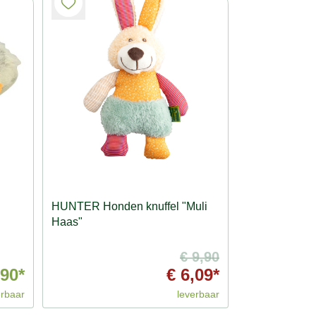
HUNTER Honden knuffel "Muli
Haas"
€ 9,90
,90*
€ 6,09*
erbaar
leverbaar