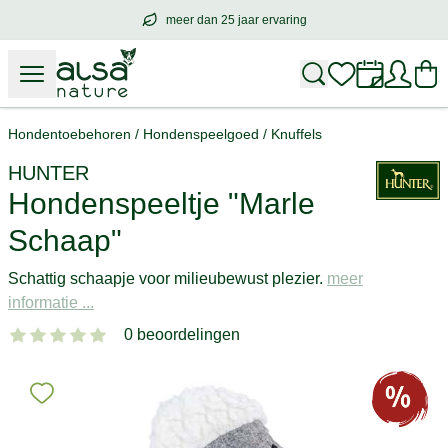
meer dan 25 jaar ervaring
meer dan
25 jaar ervaring
– met hart voo
Hondentoebehoren
/
Hondenspeelgoed
/
Knuffels
HUNTER
Hondenspeeltje "Marle
Schaap"
Schattig schaapje voor milieubewust plezier.
meer
informatie ...
0 beoordelingen