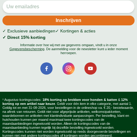
✓ Exclusieve aanbiedingen
✓ Kortingen & acties
✓ Direct 15% korting
Informatie over hoe wij met uw gegevens omgaan, vindt u in onze
Gegevensbescherming
. De aanmelding voor de newsletter kunt u ieder moment
herroepen.
¹ Augustus-kortingscodes:
18% korting op brokken voor honden & katten
&
12%
korting op een artikel naar keuze
. Geldt voor één item in elke categorie, met aantal 1.
Geldig tot en met 31-08-2026, voor bestellingen in de onlineshop va. € 20,- bestelwaarde,
na aftrek van retouren. Geldt niet voor afgeprijsde artikelen, welkomstpakketten,
waardebonnen en artikelen met klantindividuele aanpassingen. Per bestelling, klant en
huishouden kunnen per maand maximaal twee kortingscodes van de
maandaanbiedingen ingewisseld worden. Alleen de kortingscodes van de
maandaanbieding kunnen tegelijk bij dezelfde bestelling ingewisseld worden.
Kortingscodes kunnen niet worden ingewisseld op reeds doorgevoerde bestellingen en
kunnen niet met andere kortingscodes of kortingen worden gecombineerd.