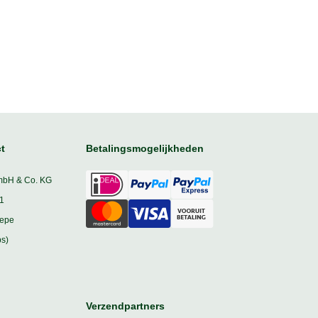
t
Betalingsmogelijkheden
mbH & Co. KG
1
iepe
s)
Verzendpartners