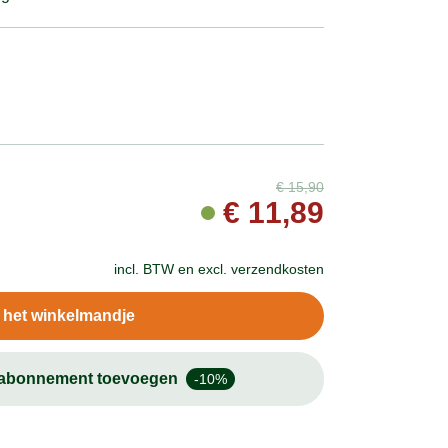
€
15,90
€
11,89
incl. BTW en
excl. verzendkosten
n het winkelmandje
-abonnement toevoegen
-10%