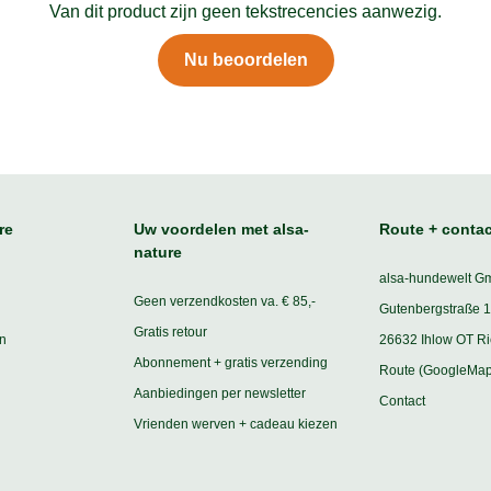
Van dit product zijn geen tekstrecencies aanwezig.
Nu beoordelen
re
Uw voordelen met alsa-
Route + contac
nature
alsa-hundewelt G
Geen verzendkosten va. € 85,-
Gutenbergstraße 1
Gratis retour
n
26632 Ihlow OT R
Abonnement + gratis verzending
Route (GoogleMap
Aanbiedingen per newsletter
Contact
Vrienden werven + cadeau kiezen