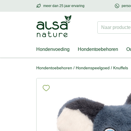
meer dan 25 jaar ervaring
perso
meer dan
25 jaar ervaring
– met hart voor h
Naar producten
Hondenvoeding
Hondentoebehoren
Ou
Hondentoebehoren
/
Hondenspeelgoed
/
Knuffels