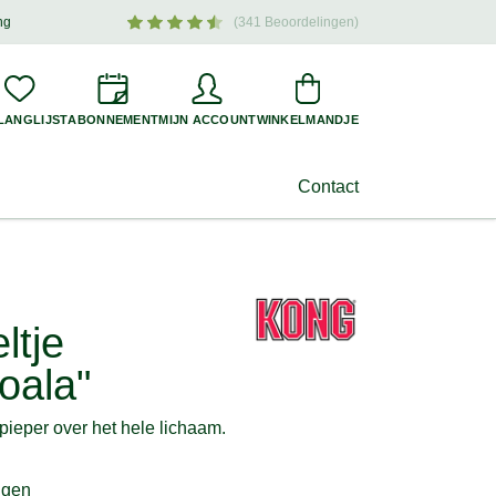
ng
(341 Beoordelingen)
oogtepunten en aantrekkelijke aanbiedingen voor uw hond –
meld u nu aan
!
LANGLIJST
ABONNEMENT
MIJN ACCOUNT
WINKELMANDJE
Contact
ltje
oala"
pieper over het hele lichaam.
ngen