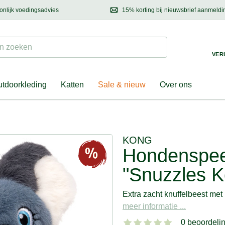
onlijk voedingsadvies
15% korting bij nieuwsbrief aanmeldi
ond & eigenaar
Mail
ons met uw vragen, onze voedingsdeskundige adviseert u graag!
Ontdek nieuwtjes, h
Suchen
 zoeken
VER
tdoorkleding
Katten
Sale & nieuw
Over ons
KONG
Hondenspee
"Snuzzles K
Extra zacht knuffelbeest met 
meer informatie ...
0 beoordeli