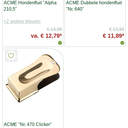
ACME Hondenfluit "Alpha
ACME Dubbele hondenfluit
210,5"
"Nr. 640"
+2 andere kleuren
€ 14,90
€ 13,90
va.
€ 12,79*
€ 11,89*
ACME "Nr. 470 Clicker"