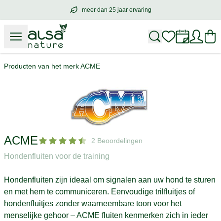
meer dan 25 jaar ervaring
meer dan
25 jaar ervaring
– met hart voo
Producten van het merk ACME
ACME
2 Beoordelingen
Hondenfluiten voor de training
Hondenfluiten zijn ideaal om signalen aan uw hond te sturen
en met hem te communiceren. Eenvoudige trilfluitjes of
hondenfluitjes zonder waarneembare toon voor het
menselijke gehoor – ACME fluiten kenmerken zich in ieder